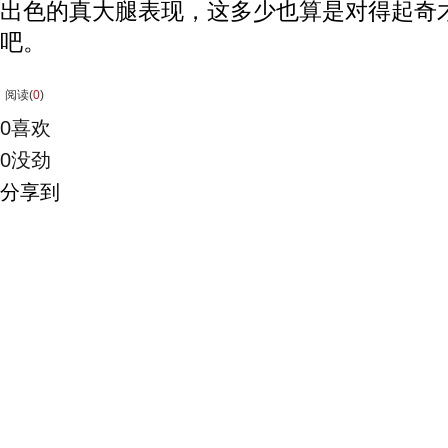
出色的真大腿表现，这多少也算是对得起奇
吧。
阅读(
0
)
0
喜欢
0
没劲
分享到