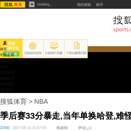
loading...
我的搜狐
邮件
体育
中国足球
国际足球
NBA
中国篮球
健康运动
综合体育
“撩”体育
搜狐体育
>
NBA
季后赛33分暴走,当年单换哈登,难
ZONE
2017-05-13 21:07:43
阅读(
0
)
评论(
)