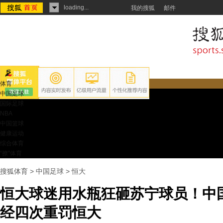
loading...
我的搜狐
邮件
体育
中国足球
国际足球
NBA
中国篮球
健康运动
综合体育
“撩”体育
搜狐体育
>
中国足球
>
恒大
恒大球迷用水瓶狂砸苏宁球员！中
经四次重罚恒大