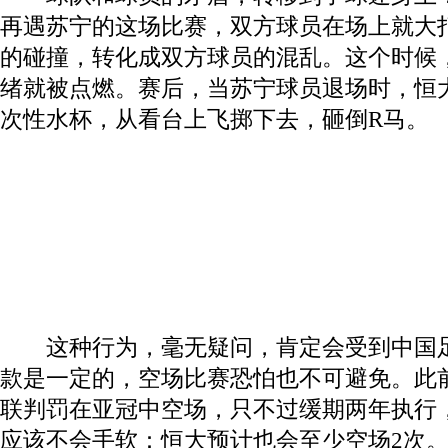
再遇苏宁的这场比赛，双方球员在场上就大
的碰撞，转化成双方球员的混乱。这个时候
绪就被点燃。赛后，当苏宁球员退场时，恒
次性水杯，从看台上飞掷下去，砸倒R马。
这种行为，毫无疑问，肯定会受到中国足
款是一定的，空场比赛恐怕也不可避免。此
联判罚在亚冠中空场，只不过缓期两年执行
应该不会手软：恒大预计也会至少空场2次