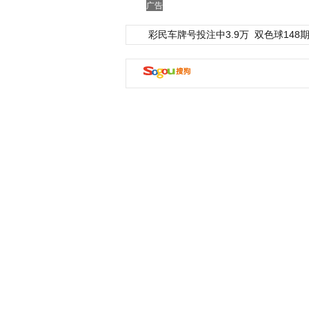
广告
彩民车牌号投注中3.9万
双色球148期