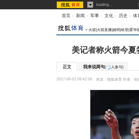
loading...
首页
-
新闻
-
军事
-
文化
-
历史
-
体
>
火箭|火箭直播|姚明|哈登|霍华
美记者称火箭今夏
正文
我来说两句
(
人参与)
2017-06-02 09:42:09
来源：
搜狐体育
作者：祖