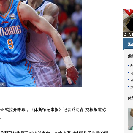
热
詹
体
正式拉开帷幕，《休斯顿纪事报》记者乔纳森-费根报道称，
琦。
总裁萧华出席了媒体发布会，在会上萧华被问及了周琦的问