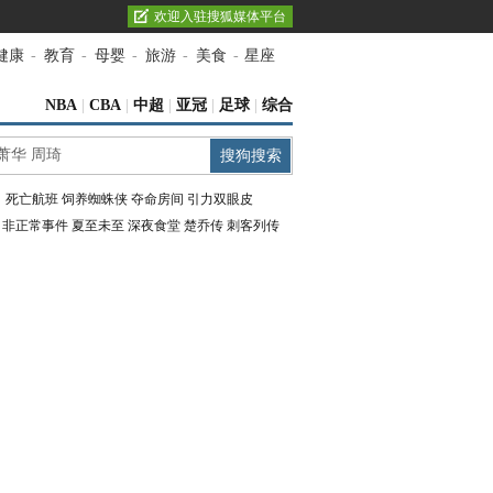
欢迎入驻搜狐媒体平台
健康
-
教育
-
母婴
-
旅游
-
美食
-
星座
NBA
|
CBA
|
中超
|
亚冠
|
足球
|
综合
：
死亡航班
饲养蜘蛛侠
夺命房间
引力双眼皮
：
非正常事件
夏至未至
深夜食堂
楚乔传
刺客列传