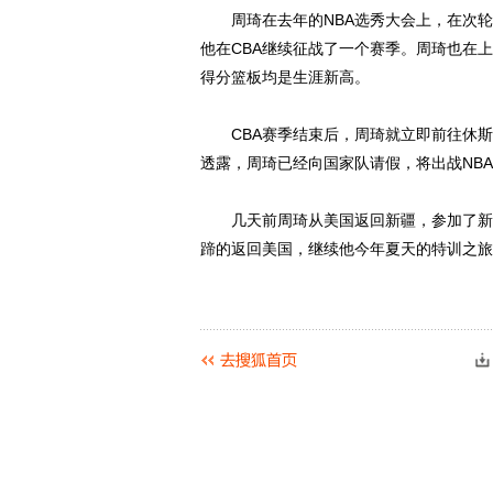
周琦在去年的NBA选秀大会上，在次轮
他在CBA继续征战了一个赛季。周琦也在上赛
得分篮板均是生涯新高。
CBA赛季结束后，周琦就立即前往休斯
透露，周琦已经向国家队请假，将出战NB
几天前周琦从美国返回新疆，参加了新疆
蹄的返回美国，继续他今年夏天的特训之旅
动物系恋人啊 | 钟欣