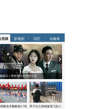
点视频
影视剧
综艺
自媒体
都风云 | 周冬雨任达华演父女
两艘龙舟翻船致17死
男子玩大摆锤被甩飞坠亡