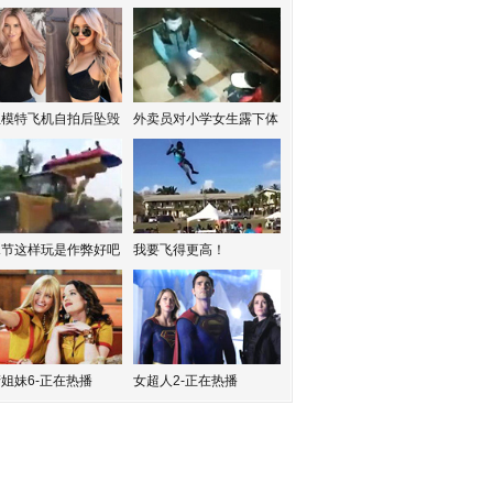
红模特飞机自拍后坠毁
外卖员对小学女生露下体
水节这样玩是作弊好吧
我要飞得更高！
姐妹6-正在热播
女超人2-正在热播