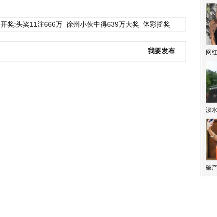
开奖:头奖11注666万
徐州小伙中得639万大奖
体彩摇奖
我要发布
网
泼
破产