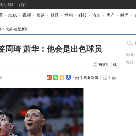
我的搜狐
邮件
育
-
NBA
-
视频
-
娱谈
-
财经
-
世相
-
科技
-
汽车
-
房产
-
时尚
-
德
>
火箭-哈登新闻
签周琦 萧华：他会是出色球员
热词
热剧
扫描到手机
德
手机看新闻