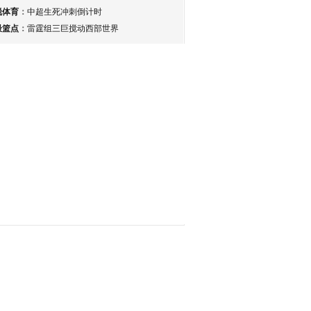
锐体育
：
中超生死冲刺倒计时
最篮点
：
雷霆组三巨搅动西部世界