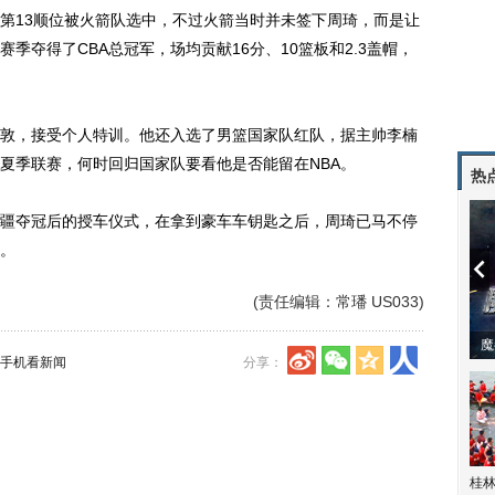
第13顺位被火箭队选中，不过火箭当时并未签下周琦，而是让
季夺得了CBA总冠军，场均贡献16分、10篮板和2.3盖帽，
敦，接受个人特训。他还入选了男篮国家队红队，据主帅李楠
A夏季联赛，何时回归国家队要看他是否能留在NBA。
热
夺冠后的授车仪式，在拿到豪车车钥匙之后，周琦已马不停
。
(责任编辑：常璠 US033)
潼体验爱情哲学
南方有乔木 | “科创CP”渐入佳境
魔
手机看新闻
分享：
桂林