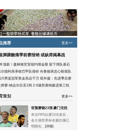
点推荐
更多>>
皇脚踝酸痛季前赛报销 或缺席揭幕战
5年顶薪！森林狼官宣续约维金斯 留下球队基石
塔尔德利亲承收巴甲队报价 向鲁能表忠心盼留队
四川男篮冠军奖金高达千万 双外援：先进季后赛
大师赛-纳达尔仅丢3局 2-0速胜唐纳森进第三轮
育策划
更多>>
世预赛锁23强 豪门无忧
本次FIFA比赛日结束后，
各大洲世界杯名额归属已
明朗化…
[详细
]