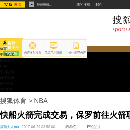
loading...
我的搜狐
邮件
体育
中国足球
国际足球
NBA
中国篮球
健康运动
综合体育
“撩”体育
搜狐体育
>
NBA
快船火箭完成交易，保罗前往火箭
篮球夫人mp
2017-06-29 03:58:00
阅读(
0
)
评论(
)