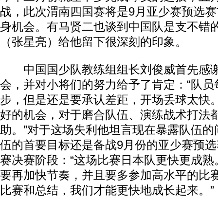
战，此次渭南四国赛将是9月亚少赛预选
身机会。有马贤二也谈到中国队是支不错
（张星亮）给他留下很深刻的印象。
中国国少队教练组组长刘俊威首先感谢
会，并对小将们的努力给予了肯定：“队员
步，但是还是要承认差距，开场丢球太快
好的机会，对于磨合队伍、演练战术打法
助。”对于这场失利他坦言现在暴露队伍的
伍的首要目标还是备战9月份的亚少赛预
动物系恋人啊 | 钟欣潼体验爱情哲学
南方
赛决赛阶段：“这场比赛日本队更快更成熟
要再加快节奏，并且要多参加高水平的比
比赛和总结，我们才能更快地成长起来。”