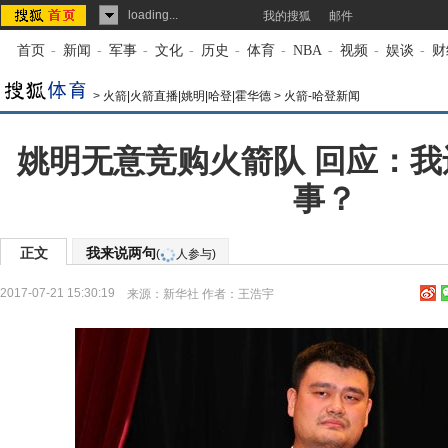
loading...
我的搜狐
邮件
首页
-
新闻
-
军事
-
文化
-
历史
-
体育
-
NBA
-
视频
-
娱谈
-
财
>
火箭|火箭直播|姚明|哈登|霍华德
>
火箭-哈登新闻
姚明无意竞购火箭队 回应：
事？
正文
我来说两句
(
人参与)
2017-07-21 15:30:19
来源：
新华社
作者：王浩宇