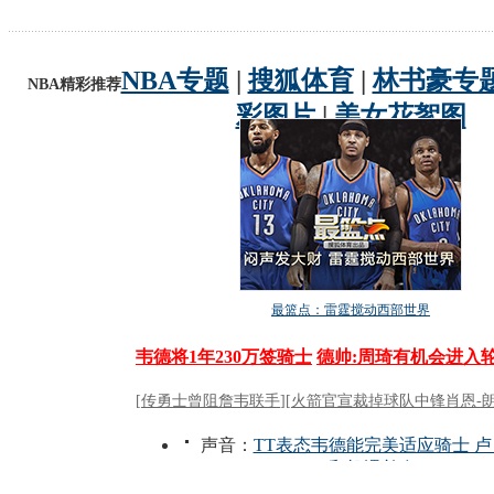
动物系恋人啊 | 钟欣潼体验爱情哲学
南方