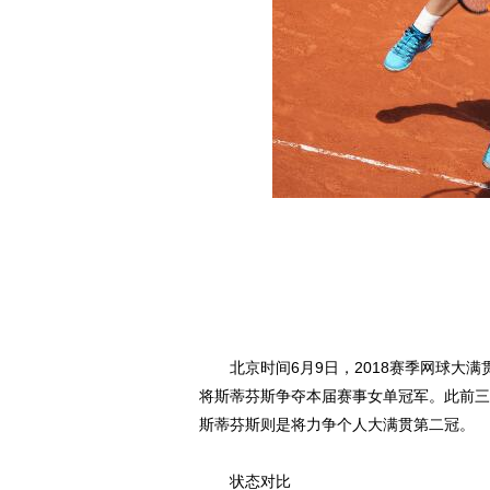
北京时间6月9日，2018赛季网球大满
将斯蒂芬斯争夺本届赛事女单冠军。此前三
斯蒂芬斯则是将力争个人大满贯第二冠。
状态对比