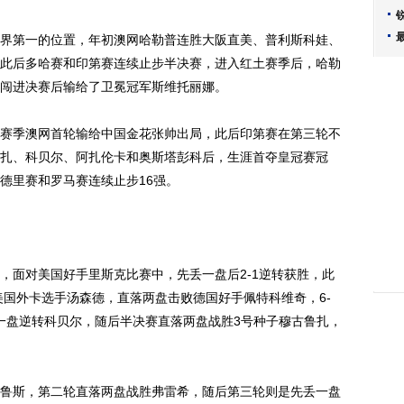
第一的位置，年初澳网哈勒普连胜大阪直美、普利斯科娃、
此后多哈赛和印第赛连续止步半决赛，进入红土赛季后，哈勒
闯进决赛后输给了卫冕冠军斯维托丽娜。
季澳网首轮输给中国金花张帅出局，此后印第赛在第三轮不
扎、科贝尔、阿扎伦卡和奥斯塔彭科后，生涯首夺皇冠赛冠
德里赛和罗马赛连续止步16强。
面对美国好手里斯克比赛中，先丢一盘后2-1逆转获胜，此
败美国外卡选手汤森德，直落两盘击败德国好手佩特科维奇，6-
先丢一盘逆转科贝尔，随后半决赛直落两盘战胜3号种子穆古鲁扎，
斯，第二轮直落两盘战胜弗雷希，随后第三轮则是先丢一盘