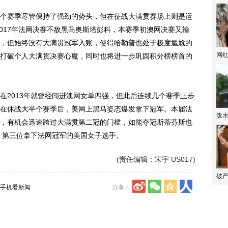
赛季尽管保持了强劲的势头，但在征战大满贯赛场上则是运
2017年法网决赛不敌黑马奥斯塔彭科，本赛季初澳网决赛又输
，但始终没有大满贯冠军入账，使得哈勒普也处于极度尴尬的
网
打破个人大满贯决赛心魔，同时也将进一步巩固积分榜榜首的
2013年就曾经闯进澳网女单四强，但此后连续几个赛季止步
在休战大半个赛季后，美网上黑马姿态爆发拿下冠军。本届法
泼
，有机会迅速跨过大满贯第二冠的门槛，如能夺冠斯蒂芬斯也
后，第三位拿下法网冠军的美国女子选手。
(责任编辑：宋宇 US017)
破产
手机看新闻
分享：