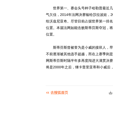
世界第一、赛会头号种子哈勒普最近几个
气欠佳，2014年法网决赛输给莎拉波娃，
给沃兹尼亚奇。尽管目前占据世界第一排名
位置。本届法网如能击败斯蒂芬斯夺冠，将
位置。
斯蒂芬斯曾被誉为是小威的接班人，早在
不前逐渐被其他选手超越，而在上赛季则是
网斯蒂芬斯时隔半年多再度闯进大满贯决赛
将是2000年之后，继卡普里亚蒂和小威