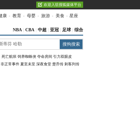
欢迎入驻搜狐媒体平台
健康
-
教育
-
母婴
-
旅游
-
美食
-
星座
NBA
|
CBA
|
中超
|
亚冠
|
足球
|
综合
：
死亡航班
饲养蜘蛛侠
夺命房间
引力双眼皮
：
非正常事件
夏至未至
深夜食堂
楚乔传
刺客列传