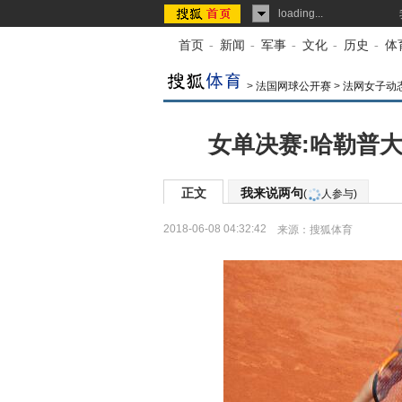
loading...
首页
-
新闻
-
军事
-
文化
-
历史
-
体
>
法国网球公开赛
>
法网女子动
女单决赛:哈勒普大
正文
我来说两句
(
人参与)
2018-06-08 04:32:42
来源：
搜狐体育