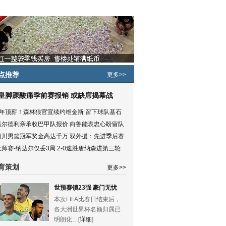
点推荐
更多>>
皇脚踝酸痛季前赛报销 或缺席揭幕战
5年顶薪！森林狼官宣续约维金斯 留下球队基石
塔尔德利亲承收巴甲队报价 向鲁能表忠心盼留队
四川男篮冠军奖金高达千万 双外援：先进季后赛
大师赛-纳达尔仅丢3局 2-0速胜唐纳森进第三轮
育策划
更多>>
世预赛锁23强 豪门无忧
本次FIFA比赛日结束后，
各大洲世界杯名额归属已
明朗化…
[详细
]