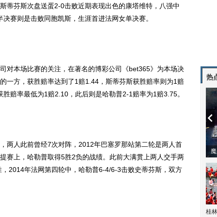
斯蒂芬斯次盘送蛋2-0击败近期表现出色的康塔维特，八强中
，半决赛则是击败同胞凯斯，生涯首进法网女单决赛。
本场比赛的关注，在著名的博彩公司《bet365》为本场决
热
一方，获胜赔率达到了1赔1.44，斯蒂芬斯获胜赔率则为1赔
胜赔率最低为1赔2.10，此后则是哈勒普2-1赔率为1赔3.75。
人此前曾经7次对阵，2012年巴塞罗那站第二轮是两人首
潼体验爱情哲学
南方有乔木 | “科创CP”渐入佳境
魔
提赛上，哈勒普取得5胜2负的战绩。此前大满贯上两人交手两
，2014年法网第四轮中，哈勒普6-4/6-3击败史蒂芬斯，双方
桂林