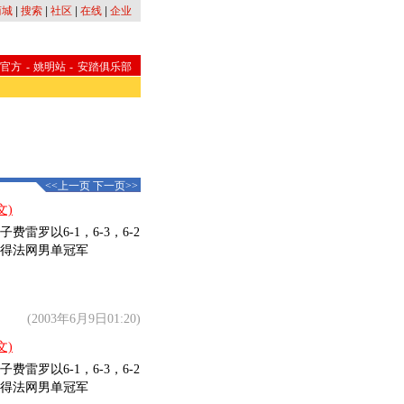
商城
|
搜索
|
社区
|
在线
|
企业
A官方
-
姚明站
-
安踏俱乐部
<<上一页
下一页>>
文)
罗以6-1，6-3，6-2
得法网男单冠军
(2003年6月9日01:20)
文)
罗以6-1，6-3，6-2
得法网男单冠军