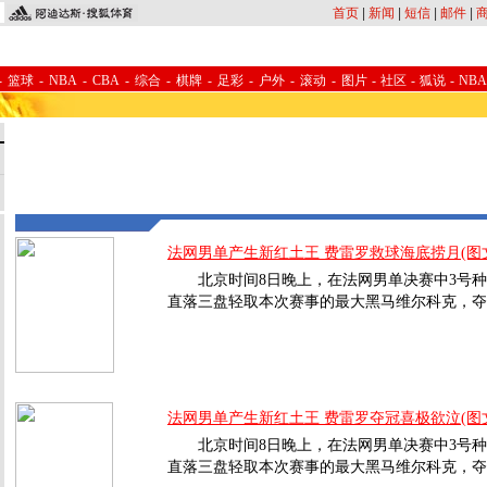
首页
|
新闻
|
短信
|
邮件
|
-
篮球
-
NBA
-
CBA
-
综合
-
棋牌
-
足彩
-
户外
-
滚动
-
图片
-
社区
-
狐说
-
NB
法网男单产生新红土王 费雷罗救球海底捞月(图
北京时间8日晚上，在法网男单决赛中3号种子费雷
直落三盘轻取本次赛事的最大黑马维尔科克，夺
法网男单产生新红土王 费雷罗夺冠喜极欲泣(图
北京时间8日晚上，在法网男单决赛中3号种子费雷
直落三盘轻取本次赛事的最大黑马维尔科克，夺