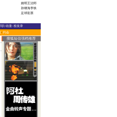
姚明
王治郅
孙继海
李铁
足球彩票
求职
-
动漫
-
校友录
道
-
约会
搜狐短信强档推荐