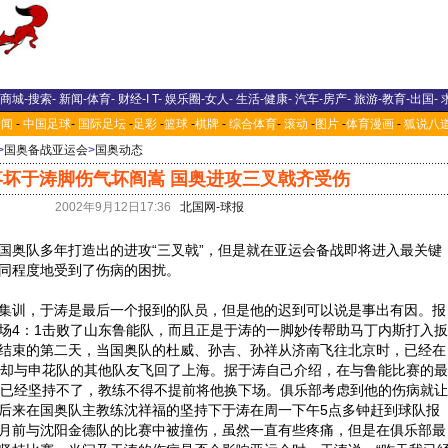
商城
-
搜索
-
新闻
-
体育
-
财经
-
I T
-
娱乐圈
-
女人
-
生活
-
健康
-
汽车
-
房产
-
旅游
-
教育
-
出国
-
新闻
-
中国足球
-
国际足坛
-
足彩
-
篮球
-
棋牌
-
综合体育
-
滚动
-
图片
-
体育漫画
-
狐说八
>
国奥备战亚运会
>
国奥动态
疼坏于涛脚伤气坏阎嵩 国奥进攻三叉戟齐受伤
2002年9月12日17:36
北国网-球报
奥队多年打造出的进攻“三叉戟”，但是就在亚运会备战即将进入最关键
同程度地受到了伤病的困扰。
训，于涛是最后一个报到的队员，但是他的迟到可以说是事出有因。报
场4：1击败了山东鲁能队，而且正是于涛的一脚妙传帮助马丁内斯打入扳
结束的第二天，当国奥队的杜威、孙吉、孙祥从济南飞往北京时，已经在
涛却与申花队的其他队友飞回了上海。据于涛自己介绍，在与鲁能比赛的最
痛已经坚持不了，教练不得不提前将他换下场。俱乐部考虑到他的伤病就让
后来在国奥队主教练沈祥福的坚持下于涛在周一下午5点多钟赶到球队报
月前与沈阳金德队的比赛中被撞伤，虽然一直有些疼痛，但是在俱乐部最