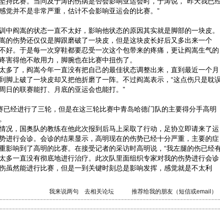
坚持比赛。当问及于涛的伤病是否会影响亚运会时，于涛说，“昨天我已
感觉并不是非常严重，估计不会影响亚运会的比赛。”
中阎嵩的状态一直不太好，影响他状态的原因其实就是脚部的一块皮。
嵩的伤势还仅仅是脚跟磨破了一块皮，但是这块皮长好后又多出来一个
不好。于是每一次穿鞋都要忍受一次这个包带来的疼痛，更让阎嵩生气的
疼害得他不敢用力，脚腕也在比赛中扭伤了。
多了，阎嵩今年一直没有把自己的最佳状态调整出来，直到最近一个月
到脚上破了一块皮却又把他折磨了一阵。不过阎嵩表示，“这点伤只是耽
周日的联赛能打、月底的亚运会也能打。”
已经进行了三轮，但是在这三轮比赛中青岛哈德门队的主要得分手高明
。
况，国奥队的教练在他此次报到后马上采取了行动，足协立即请来了运
势进行会诊。会诊的结果显示，高明现在的伤势已经十分严重，主要的症
重影响到了高明的比赛。在接受记者的采访时高明说，“我左腿的伤已经
太多一直没有彻底地进行治疗。此次队里面组织专家对我的伤势进行会诊
伤虽然能进行比赛，但是一到关键时刻总是影响发挥，感觉就是不太利
我来说两句
去相关论坛
推荐给我的朋友（短信或email）