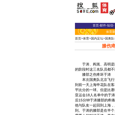
首页
-
邮件
-
短信
-
体育
首页
>
体育
>
国内足坛
>
国奥队
膝伤
于涛、阎嵩、高明是国
的阶段时这三名队员都不
膝部之伤疼坏于涛
本次国奥队北京飞行集
到前一天上海申花队在客
平比分的一球。但是比赛
亚运会18人名单中的于
后15分钟于涛膝部的疼
他与队友一起回到上海，
到。于涛的膝部是在半个