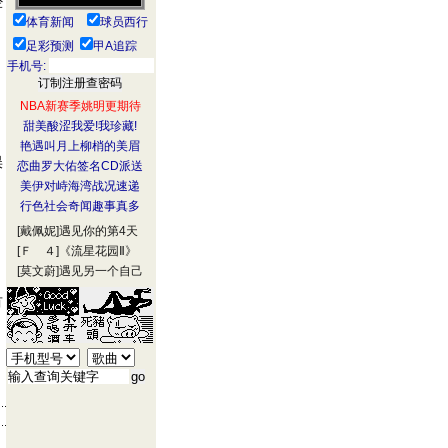
经
体育新闻
球员西行
足彩预测
甲A追踪
手机号:
NBA新赛季姚明更期待
甜美酸涩我爱!我珍藏!
艳遇叫月上柳梢的美眉
误
恋曲罗大佑签名CD派送
美伊对峙海湾战况速递
行色社会奇闻趣事真多
[戴佩妮]
遇见你的第4天
[Ｆ ４]
《流星花园Ⅱ》
[莫文蔚]
遇见另一个自己
有