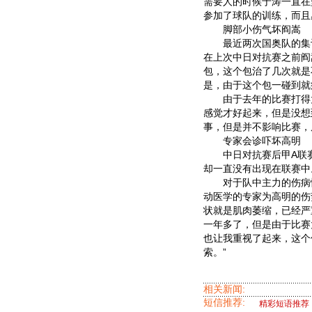
需要人的时候于涛一直在
参加了球队的训练，而且
脚部小伤气坏阎嵩
最近两次国奥队的集训
在上次中日对抗赛之前阎
包，这个包治了几次就是
是，由于这个包一碰到就
由于去年的比赛打得太
感觉才好起来，但是没想
事，但是并不影响比赛，
专家会诊吓坏高明
中日对抗赛后甲A联赛
却一直没有出现在联赛中
对于队中主力的伤病情
动医学的专家为高明的伤
状就是肌肉萎缩，已经严
一年多了，但是由于比赛
也让我重视了起来，这个
索。”
相关新闻:
短信推荐:
精彩短语推荐