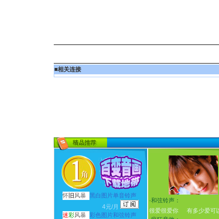
■
相关连接
怀
旧
风暴
黑白图片单音铃声
·
和弦铃声：
4元/月
很爱很爱你
有多少爱可
迷
彩
风暴
彩色图片和弦铃声