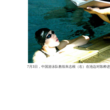
7月3日，中国游泳队教练朱志根（右）在池边对陈桦