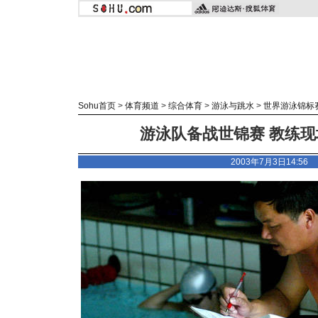
Sohu首页
>
体育频道
>
综合体育
>
游泳与跳水
>
世界游泳锦标
游泳队备战世锦赛 教练现
2003年7月3日14:5