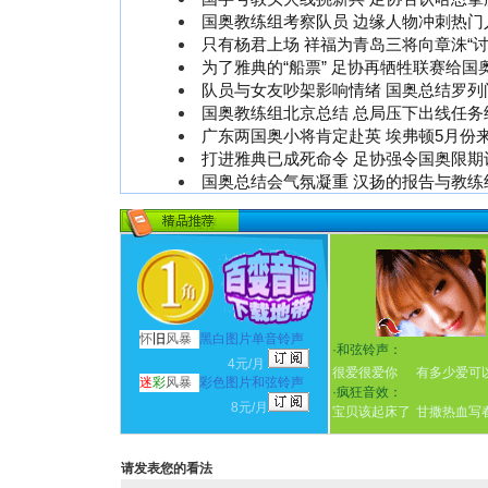
国奥教练组考察队员 边缘人物冲刺热门
只有杨君上场 祥福为青岛三将向章洙“讨
为了雅典的“船票” 足协再牺牲联赛给国
队员与女友吵架影响情绪 国奥总结罗列
国奥教练组北京总结 总局压下出线任务
广东两国奥小将肯定赴英 埃弗顿5月份
打进雅典已成死命令 足协强令国奥限期
国奥总结会气氛凝重 汉扬的报告与教练
怀
旧
风暴
黑白图片单音铃声
·
和弦铃声：
4元/月
很爱很爱你
有多少爱可
迷
彩
风暴
彩色图片和弦铃声
·
疯狂音效：
8元/月
宝贝该起床了
甘撒热血写
请发表您的看法