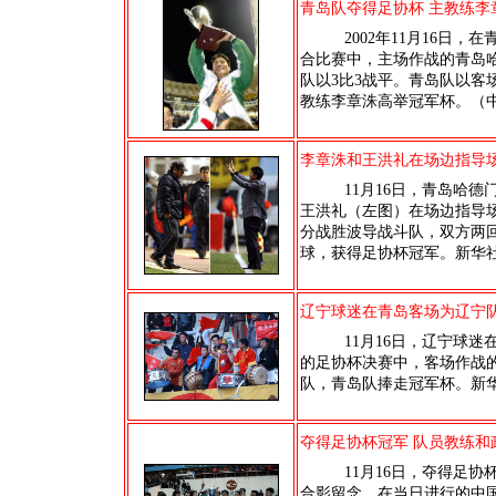
青岛队夺得足协杯 主教练李
2002年11月16日，在
合比赛中，主场作战的青岛哈
队以3比3战平。青岛队以客
教练李章洙高举冠军杯。（
李章洙和王洪礼在场边指导场
11月16日，青岛哈德
王洪礼（左图）在场边指导场
分战胜波导战斗队，双方两回
球，获得足协杯冠军。新华
辽宁球迷在青岛客场为辽宁队
11月16日，辽宁球迷
的足协杯决赛中，客场作战的
队，青岛队捧走冠军杯。新
夺得足协杯冠军 队员教练和
11月16日，夺得足协
合影留念。在当日进行的中