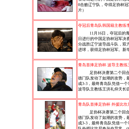
0击败辽宁队，夺得足协杯
片）
夺冠后青岛队韩国籍主教练李
11月16日，夺冠后的
日进行的中国足协杯冠军决赛
分战胜辽宁波导战斗队，双方
进球，获得足协杯冠军。新
青岛首捧足协杯 波导主教练
足协杯决赛第二个回合今
德门队发动了如潮的攻势，最
成3-3，最终青岛队凭借一
波导队主教练王洪礼仰天长叹
青岛队首捧足协杯 外援比坎
足协杯决赛第二个回合今
德门队发动了如潮的攻势，最
成3-3，最终青岛队凭借一
队外授比坎尼奇兴奋异常。(