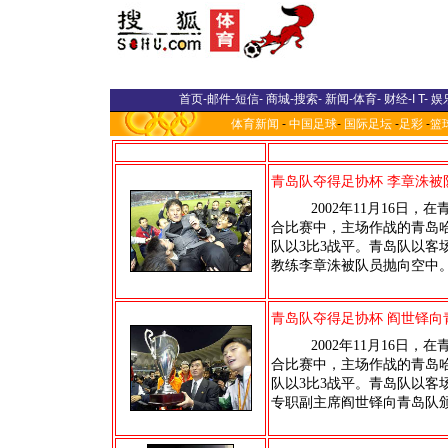
首页
-
邮件
-
短信
-
商城
-
搜索
-
新闻
-
体育
-
财经
-
I T
-
娱
体育新闻
-
中国足球
-
国际足坛
-
足彩
-
篮
青岛队夺得足协杯 李章洙被
2002年11月16日，在
合比赛中，主场作战的青岛哈
队以3比3战平。青岛队以客
教练李章洙被队员抛向空中
青岛队夺得足协杯 阎世铎向
2002年11月16日，在
合比赛中，主场作战的青岛哈
队以3比3战平。青岛队以客
专职副主席阎世铎向青岛队