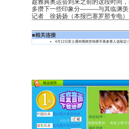
趁雅典奥运会到来之前的这段时间，
多攒下一些印象分———与其临渊羡
记者 徐扬扬（本报巴塞罗那专电）
■
相关连接
4月12日富士通杯围棋世锦赛开幕参赛人选敲定
(
怀
旧
风暴
黑白图片单音铃声
·
和弦铃声：
4元/月
很爱很爱你
有多少爱可
迷
彩
风暴
彩色图片和弦铃声
·
疯狂音效：