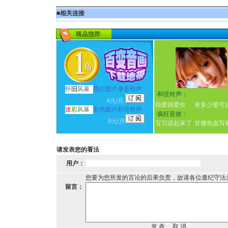
■
相关连接
怀
旧
风暴
黑白图片单音铃声
·
和弦铃声：
4元/月
很爱很爱你
有多少爱可
迷
彩
风暴
彩色图片和弦铃声
·
疯狂音效：
8元/月
宝贝该起床了
甘撒热血写
请发表您的看法
用户：
您要为您所发的言论的后果负责，故请各位遵纪守法
留言：