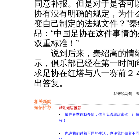
同意补报。但是对于是否可
协有没有明确的规定，为什
变自己制定的法规文件？”
昂：“中国足协在这件事情
双重标准！”
说到后来，秦绍高的情绪
示，俱乐部已经在第一时间
求足协在红塔与八一赛前２
出答复。
我来说两句
相关新闻:
短信推荐:
精彩短语推荐
灿烂春季你我多情，你言我语甜甜蜜蜜，让
程！
也许我们过着不同的生活，也许我们做着不