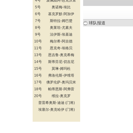
4号
波佩图阿-恩克沃查
5号
奥诺梅-埃比
6号
基克罗默-阿加伊
7号
斯特拉-姆巴楚
球队报道
8号
奥莱坦-尤素夫
9号
法伊斯-埃基迪
10号
梅尔希-阿吉德
11号
恩克奇-埃格贝
13号
恩吉鲁-奥克希梅
14号
斯蒂芬尼-切吉尼
15号
莫琳-姆玛杜
16号
弗洛伦斯-伊维塔
17号
佛罗伦萨-奥玛贝米
18号
帕蒂恩斯-阿弗雷
20号
维拉-奥克罗
普雷希奥斯-迪迪 (门将)
埃塞尔-奥克哈伊 (门将)