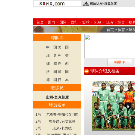
首页
-
国内
-
国际
-
西行
-
篮球
-
NBA
-
CBA
-
综合
-
棋
首页
>
体育
>
球
球队库
中 国
美 国
瑞 典
朝 鲜
明星库
挪 威
巴 西
球队介绍及档案
法 国
韩 国
德 国
日 本
教练员
山姆-奥克普度
球员名单
1号
尤格奇-奥帕拉(门将)
2号
埃菲昂万-埃克波
3号
班米-卡约德