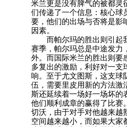
米兰更是没有脾气的被都灵
们传递了一个信息：核心球
要，他们的出场与否将是影
因素。
而帕尔玛的胜出则引起我
赛季，帕尔玛总是中途发力
外。而国际米兰的胜出则要
多复出的激励，利好对一支
响。至于尤文图斯，这支球
伍，需要里皮用新的方法激
斯还延续着一场好一场坏的
他们顺利成章的赢得了比赛
切沃，由于对手对他越来越
空间越来越小，而如果大家