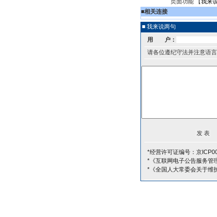
页面功能 【
我来
■
相关连接
■ 我来说两句
用 户：
请各位遵纪守法并注意语言
*经营许可证编号：京ICP00
*《互联网电子公告服务管
*《全国人大常委会关于维