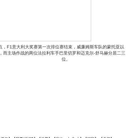
点，F1意大利大奖赛第一次排位赛结束，威廉姆斯车队的蒙托亚以
走头名，而主场作战的两位法拉利车手巴里切罗和迈克尔-舒马赫分居二三
位。