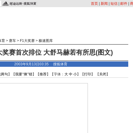
首页
|
新闻
|
短信
|
邮件
|
体育
>
赛车
>
F1大奖赛
>
极速图库
大奖赛首次排位 大舒马赫若有所思(图文)
2003年9月13日03:35 搜狐体育
说两句
】【
我要“揪”错
】【
推荐
】【字体：
大
中
小
】【
打印
】 【
关闭
】