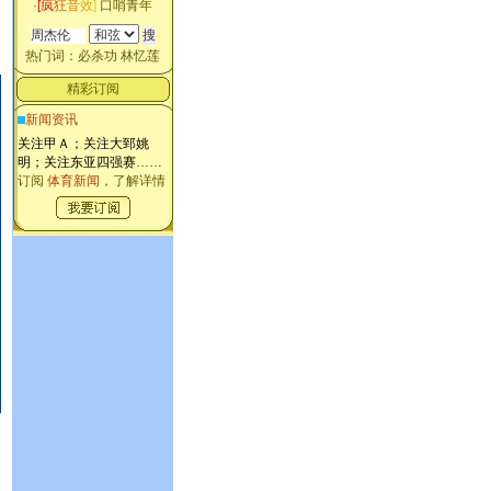
·
[
疯
狂
音
效
]
口哨青年
热门词：
必杀功
林忆莲
精彩订阅
新闻资讯
关注甲Ａ；关注大郅姚
明；关注东亚四强赛
……
订阅
体育新闻
，了解详情