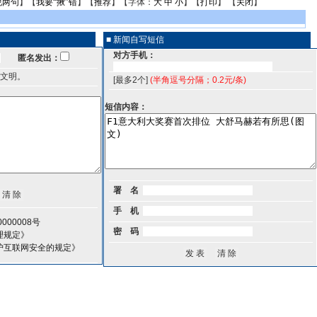
说两句
】【
我要“揪”错
】【
推荐
】【字体：
大
中
小
】【
打印
】 【
关闭
】
■ 新闻自写短信
对方手机：
匿名发出：
文明。
[最多2个]
(半角逗号分隔；0.2元/条)
短信内容：
署 名
手 机
000008号
密 码
理规定》
护互联网安全的规定》