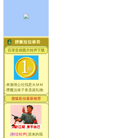
百变音画图片铃声下载
·
来激情公社找惹火ＭＭ
·
攒魔法袜子拿圣诞礼物
搜狐彩信最新推荐
·
[
和
弦
铃
声
]
原来的我