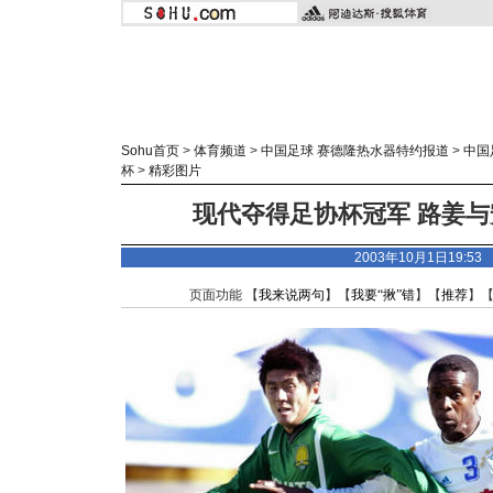
Sohu首页
>
体育频道
>
中国足球 赛德隆热水器特约报道
>
中国
杯
>
精彩图片
现代夺得足协杯冠军 路姜与
2003年10月1日19:5
页面功能 【
我来说两句
】【
我要“揪”错
】【
推荐
】