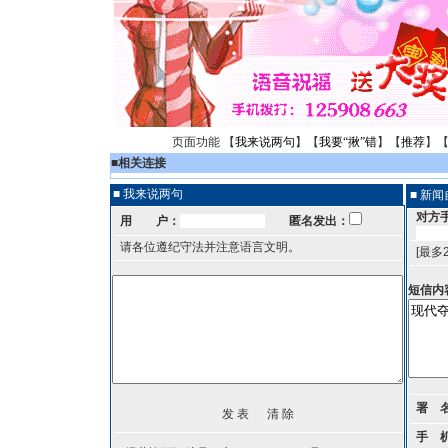
页面功能 【
我来说两句
】【
我要“揪”错
】【
推荐
】
■
相关连接
■ 我来说两句
■ 新
对方
用 户：
匿名发出：
请各位遵纪守法并注意语言文明。
[最多
短信内
署 
手 