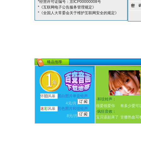
*经营许可证编号：京ICP00000008号
密 
*《互联网电子公告服务管理规定》
*《全国人大常委会关于维护互联网安全的规定》
怀
旧
风暴
黑白图片单音铃声
·
和弦铃声：
4元/月
很爱很爱你
有多少爱可
迷
彩
风暴
彩色图片和弦铃声
·
疯狂音效：
8元/月
宝贝该起床了
甘撒热血写