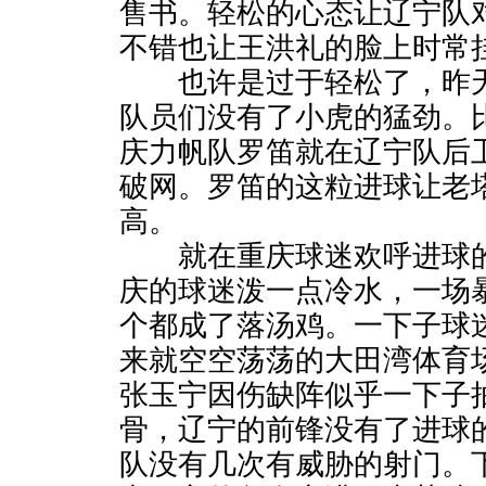
售书。轻松的心态让辽宁队
不错也让王洪礼的脸上时常
也许是过于轻松了，昨天
队员们没有了小虎的猛劲。比
庆力帆队罗笛就在辽宁队后
破网。罗笛的这粒进球让老
高。
就在重庆球迷欢呼进球的
庆的球迷泼一点冷水，一场
个都成了落汤鸡。一下子球
来就空空荡荡的大田湾体育
张玉宁因伤缺阵似乎一下子
骨，辽宁的前锋没有了进球
队没有几次有威胁的射门。