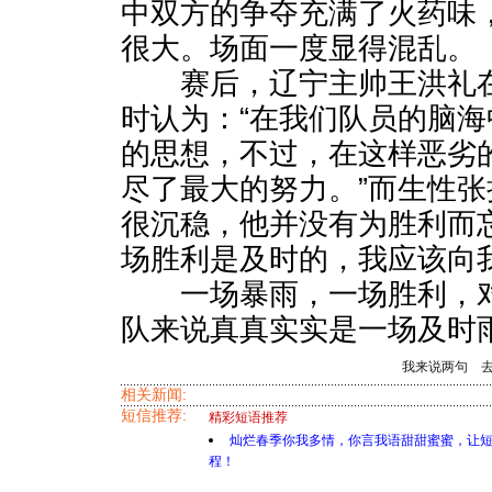
中双方的争夺充满了火药味
很大。场面一度显得混乱。
赛后，辽宁主帅王洪礼在
时认为：“在我们队员的脑
的思想，不过，在这样恶劣
尽了最大的努力。”而生性
很沉稳，他并没有为胜利而
场胜利是及时的，我应该向
一场暴雨，一场胜利，对
队来说真真实实是一场及时雨
我来说两句
相关新闻:
短信推荐:
精彩短语推荐
灿烂春季你我多情，你言我语甜甜蜜蜜，让
程！