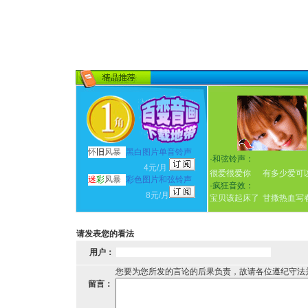
怀
旧
风暴
黑白图片单音铃声
·
和弦铃声：
4元/月
很爱很爱你
有多少爱可
迷
彩
风暴
彩色图片和弦铃声
·
疯狂音效：
8元/月
宝贝该起床了
甘撒热血写
请发表您的看法
用户：
您要为您所发的言论的后果负责，故请各位遵纪守法
留言：