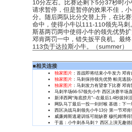
10分左右。比赛还剩下5分37秒时
请求暂停，但是暂停的效果不佳，小
分。随后两队比分交替上升，在比赛
命中，使得小牛以111-110领先马
斯基两罚两中使得小牛的领先优势扩
邓肯两罚一中，错失扳平良机。最终，
113负于达拉斯小牛。（summer）
■
相关连接
独家图片
：首战即将结束小牛发力 邓肯
独家图片
：马刺保持领先优势 帕克逃脱
独家图片
：马刺发力有望拿下比赛 邓肯
马刺半场66-57领先小牛 西区决赛半场
新泽西网“海底捞月”--在最后1.4秒拔掉活
网队马丁最后一投一剑封喉 基德：下一
西区决战马刺领先小牛13分 第一节邓肯
威廉姆斯逃避训练可能缺赛 穆托姆博得
于嘉：小牛刺杀马刺？ 西区上演无趣德