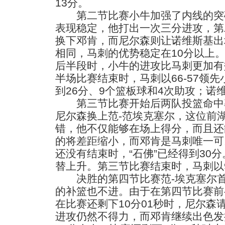
13分。
第二节比赛小牛加强了内线的突破
表现稳定，他打出一次三分进攻，第
换下邓肯，而尼尔森则让诺维斯基出
相同，马刺的优势稳定在10分以上
后半段时，小牛的进攻比马刺更加有
半场比赛结束时，马刺以66-57领
到26分、9个篮板球和4次助攻；诺
第三节比赛开始后两队投篮命中
尼尔森换上范-范埃克塞尔，这位前
错，他不仅能够在场上得分，而且还
的将差距缩小，而邓肯是马刺唯一可
还没有结束时，“石佛”已经得到30
替上升。第三节比赛结束时，马刺以9
决胜的第四节比赛范-埃克塞尔首
的补篮也不进。由于在第四节比赛前
在比赛还剩下10分01秒时，尼尔森
进攻仍然不得力，而邓肯继续出色发