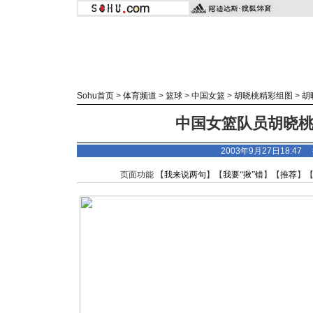
Sohu首页
>
体育频道
>
篮球
>
中国女篮
>
胡晓桃精彩组图
>
胡
中国女篮队员胡晓
2003年9月27日18:4
页面功能 【
我来说两句
】【
我要“揪”错
】【
推荐
】