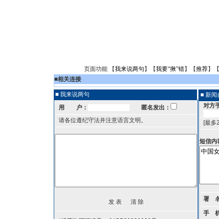
页面功能 【
我来说两句
】【
我要“揪”错
】【
推荐
】
■
相关连接
■ 我来说两句
■ 新
对方
用 户：
匿名发出：
请各位遵纪守法并注意语言文明。
[最多
短信内
署 
手 