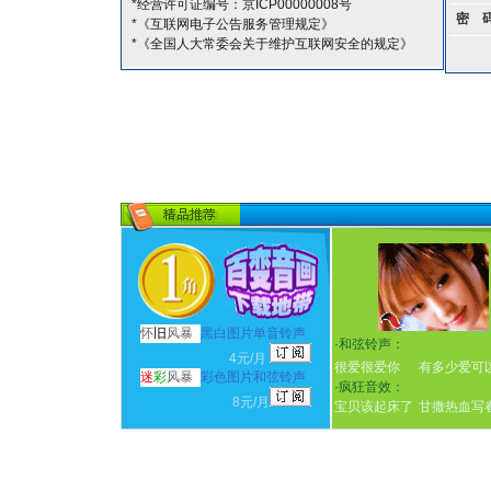
*经营许可证编号：京ICP00000008号
密 
*《互联网电子公告服务管理规定》
*《全国人大常委会关于维护互联网安全的规定》
怀
旧
风暴
黑白图片单音铃声
·
和弦铃声：
4元/月
很爱很爱你
有多少爱可
迷
彩
风暴
彩色图片和弦铃声
·
疯狂音效：
8元/月
宝贝该起床了
甘撒热血写