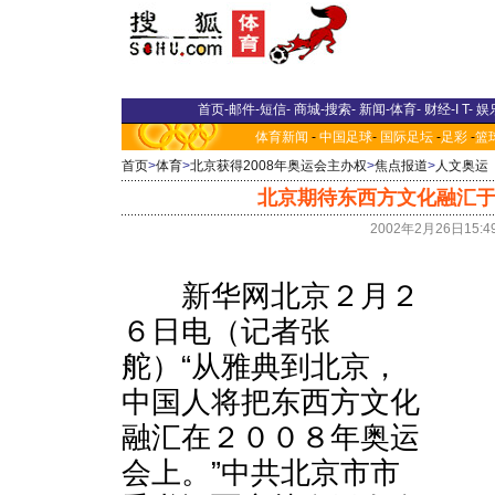
首页
-
邮件
-
短信
-
商城
-
搜索
-
新闻
-
体育
-
财经
-
I T
-
娱
体育新闻
-
中国足球
-
国际足坛
-
足彩
-
篮
首页
>
体育
>
北京获得2008年奥运会主办权
>
焦点报道
>
人文奥运
北京期待东西方文化融汇于
2002年2月26日15:
新华网北京２月２
６日电（记者张
舵）“从雅典到北京，
中国人将把东西方文化
融汇在２００８年奥运
会上。”中共北京市市