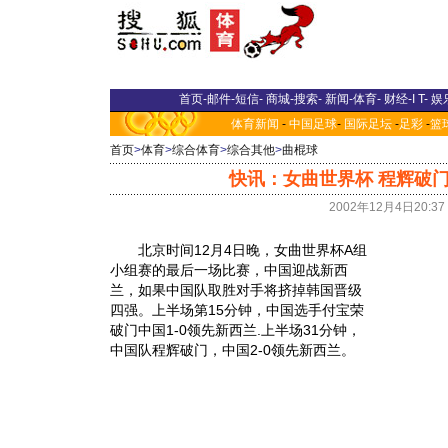
首页
-
邮件
-
短信
-
商城
-
搜索
-
新闻
-
体育
-
财经
-
I T
-
娱
体育新闻
-
中国足球
-
国际足坛
-
足彩
-
篮
首页
>
体育
>
综合体育
>
综合其他
>
曲棍球
快讯：女曲世界杯 程辉破门
2002年12月4日20:
北京时间12月4日晚，女曲世界杯A组
小组赛的最后一场比赛，中国迎战新西
兰，如果中国队取胜对手将挤掉韩国晋级
四强。上半场第15分钟，中国选手付宝荣
破门中国1-0领先新西兰.上半场31分钟，
中国队程辉破门，中国2-0领先新西兰。