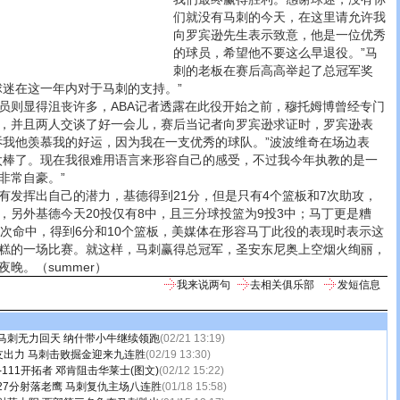
们就没有马刺的今天，在这里请允许我
向罗宾逊先生表示致意，他是一位优秀
的球员，希望他不要这么早退役。”马
刺的老板在赛后高高举起了总冠军奖
球迷在这一年内对于马刺的支持。”
则显得沮丧许多，ABA记者透露在此役开始之前，穆托姆博曾经专门
，并且两人交谈了好一会儿，赛后当记者向罗宾逊求证时，罗宾逊表
诉我他羡慕我的好运，因为我在一支优秀的球队。”波波维奇在场边表
太棒了。现在我很难用语言来形容自己的感受，不过我今年执教的是一
非常自豪。”
挥出自己的潜力，基德得到21分，但是只有4个篮板和7次助攻，
，另外基德今天20投仅有8中，且三分球投篮为9投3中；马丁更是糟
三次命中，得到6分和10个篮板，美媒体在形容马丁此役的表现时表示这
糕的一场比赛。就这样，马刺赢得总冠军，圣安东尼奥上空烟火绚丽，
晚。（summer）
我来说两句
去相关俱乐部
发短信息
马刺无力回天 纳什带小牛继续领跑
(02/21 13:19)
队友出力 马刺击败掘金迎来九连胜
(02/19 13:30)
6-111开拓者 邓肯阻击华莱士(图文)
(02/12 15:22)
27分射落老鹰 马刺复仇主场八连胜
(01/18 15:58)