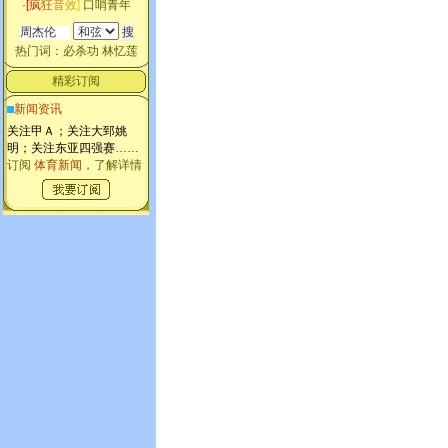
·
[
疯
狂
音
效
]
口哨青年
热门词：
必杀功
林忆莲
精彩订阅
新闻资讯
关注甲Ａ；关注大郅姚
明；关注东亚四强赛
……
订阅
体育新闻
，了解详情