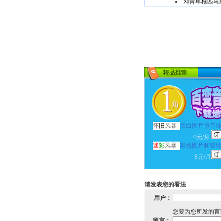
邓肯单枪匹马
怀
旧
风暴
黑白图片单音
4元/月
迷
彩
风暴
彩色图片和弦
8元/月
请发表您的看法
用户：
您要为您所发的言
留言：