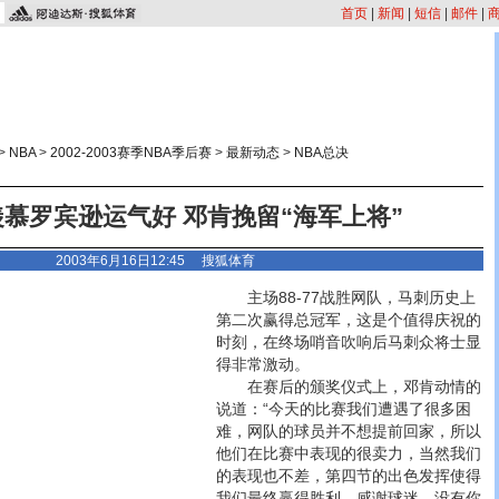
首页
|
新闻
|
短信
|
邮件
|
>
NBA
>
2002-2003赛季NBA季后赛
>
最新动态
>
NBA总决
慕罗宾逊运气好 邓肯挽留“海军上将”
2003年6月16日12:45
搜狐体育
主场88-77战胜网队，马刺历史上
第二次赢得总冠军，这是个值得庆祝的
时刻，在终场哨音吹响后马刺众将士显
得非常激动。
在赛后的颁奖仪式上，邓肯动情的
说道：“今天的比赛我们遭遇了很多困
难，网队的球员并不想提前回家，所以
他们在比赛中表现的很卖力，当然我们
的表现也不差，第四节的出色发挥使得
我们最终赢得胜利。感谢球迷，没有你