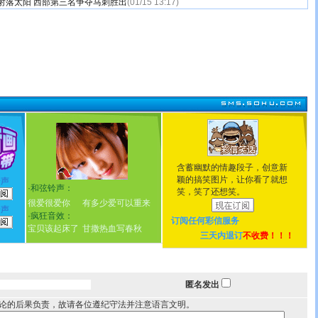
射落太阳 西部第三名争夺马刺胜出
(01/15 13:17)
含蓄幽默的情趣段子，创意新
颖的搞笑图片，让你看了就想
铃声
·
和弦铃声：
笑，笑了还想笑。
很爱很爱你
有多少爱可以重来
铃声
·
疯狂音效：
订阅任何
彩信服务
宝贝该起床了
甘撒热血写春秋
三天内退订
不收费！！！
匿名发出
论的后果负责，故请各位遵纪守法并注意语言文明。