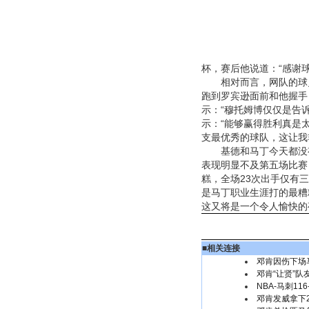
杯，赛后他说道：“感谢
相对而言，网队的球员
跑到罗宾逊面前和他握手
示：“穆托姆博仅仅是告
示：“能够赢得胜利真是
支最优秀的球队，这让我
基德和马丁今天都没有发
表现明显不及第五场比赛
糕，全场23次出手仅有
是马丁职业生涯打的最糟
这又将是一个令人愉快的夜
■
相关连接
邓肯因伤下场
邓肯“让贤”
NBA-马刺11
邓肯发威拿下