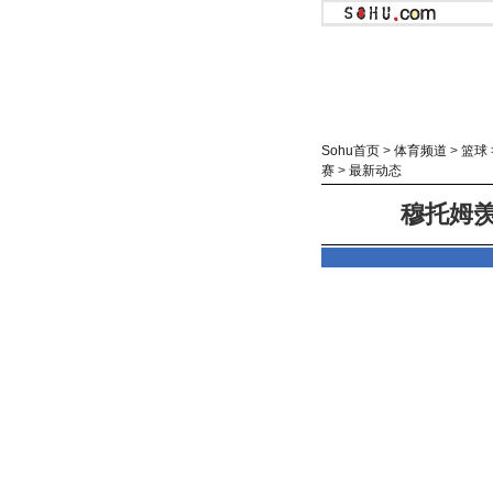
Sohu首页
>
体育频道
>
篮球
赛
>
最新动态
穆托姆羡