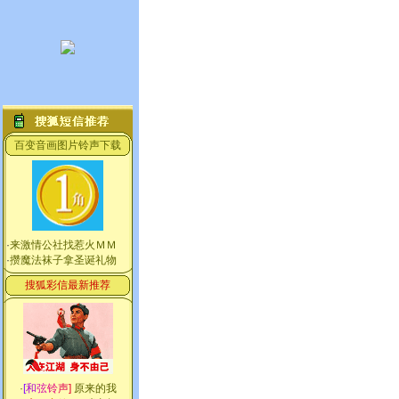
百变音画图片铃声下载
·
来激情公社找惹火ＭＭ
·
攒魔法袜子拿圣诞礼物
搜狐彩信最新推荐
·
[
和
弦
铃
声
]
原来的我