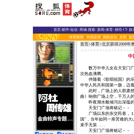
首页
-
邮件
-
短信
-
商城
-
搜索
-
新闻
-
体育
-
财经
-
I T
-
娱
体育新闻
-
中国足球
-
国际足坛
-
足彩
-
篮
首页
>
体育
>
北京获得2008
中
数万中华儿女在天安门广场
次热血沸腾。
伴随着《歌唱祖国》的乐曲
中华人民共和国第一旗，迈
此时，广场上的人群肃然而
曲》响彻广场上空，千万人
昨夜潮水般倾泻出深蕴的热
天安门广场将铭记－－
广场以东的东交民巷，１９
国”，当年如同一座苦难的大
束手无策……
天安门广场将铭记－－