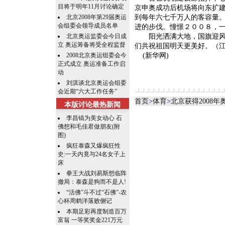
目将于明年11月讨论确定
京申奥成功后机场将向东扩
北京2008年第29届奥运
到每年六七千万人的客容量
会组委会领导成员名单
进的步伐。憧憬２００８，一
北京奥运监委会今日成
阳光洒满大地，国旗迎风飘
立 奥运筹备将受全程监督
们共祝祖国明天更美好。（江涛
2008北京奥运组委会今
(新华网)
正式成立 奥运准备工作启
动
刘淇谈北京奥运会组委
会近期“六大工作任务”
首页
>
体育
>
北京获得2008
本版讨论最热新闻
李昌镐为美女动心 石
佛想和毛佳君做朋友(附
图)
疯狂泰森又爆疯狂性
史:一天内竟与24名女子上
床
拳王大战刘易斯想临阵
撤局：泰森是狗而不是人!
“活佛”斗不过“石佛”-农
心杯周鹤洋落败侧记
本期足彩再度制造百万
富翁 一等奖奖金221万元