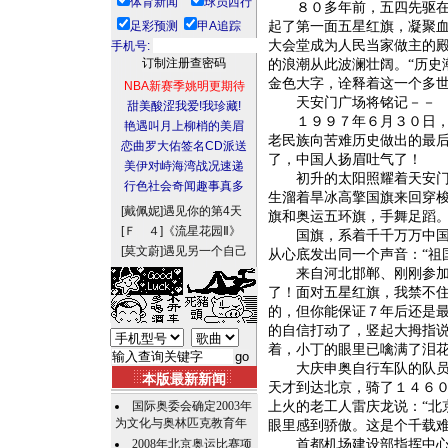
体育新闻
球员西行
８０多年前，五四先驱在这
足彩预测
甲A追踪
起了第一面五星红旗，凝聚
大会堂成为人民当家做主的
手机号:
的浪潮从此波澜壮阔。“历史
金色大字，诠释着这一个多
NBA新赛季姚明更期待
天安门广场将铭记－－
甜美酸涩我爱!我珍藏!
１９９７年６月３０日，在
艳遇叫月上柳梢的美眉
老民族向苦难历史做出的最
恋曲罗大佑签名CD派送
了，中国人扬眉吐气了！
美伊对峙海湾战况速递
初升的太阳照耀着天安门广
行色社会奇闻趣事真多
生溜着旱冰高擎国旗来回穿
[戴佩妮]
遇见你的第4天
旗和奥运五环旗，手舞足蹈
[Ｆ ４]
《流星花园Ⅱ》
国旗，系着千千万万中国人
[莫文蔚]
遇见另一个自己
从心底发出同一个声音：“祖
来自河北邯郸、刚刚参加了
了！面对五星红旗，我禁不
的，但你能保证７年后还是
的自信打动了，竖起大拇指说
着，小丁的眼里已噙满了泪
大庆申奥自行车队的队员主
本版最新新闻
天才到达北京，骑了１４６
国际奥委会确定2003年
上火的老工人雷庆龙说：“北
为文化与奥林匹克教育年
眼里感到骄傲。这是个千载难
2008年北京奥运比赛项
首都机场建设部指挥中心的