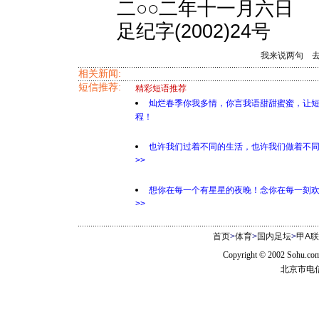
二○○二年十一月六日
足纪字(2002)24号
我来说两句
相关新闻:
短信推荐:
精彩短语推荐
灿烂春季你我多情，你言我语甜甜蜜蜜，让
程！
也许我们过着不同的生活，也许我们做着不
>>
想你在每一个有星星的夜晚！念你在每一刻
>>
首页
>
体育
>
国内足坛
>
甲A
Copyright © 2002 Sohu.c
北京市电