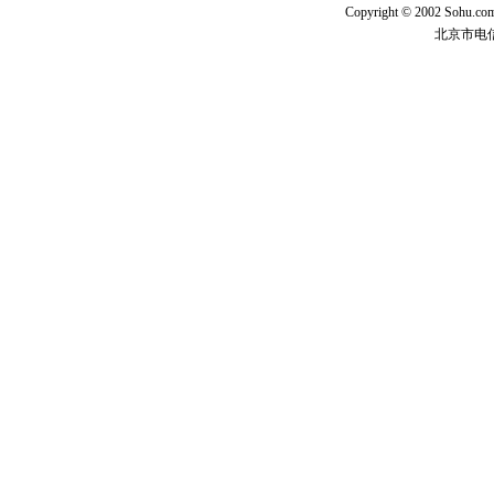
Copyright © 2002 Sohu.c
北京市电