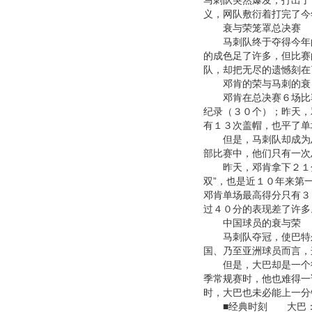
马刺队突然爆发，打出了
义，网队敷衍着打完了今
衰与荣笼罩总决赛
马刺队终于夺得今年的
的成色足了许多，但比赛
队，却把无尽的遗憾刻在
邓肯的荣与马刺的衰
邓肯在总决赛６场比赛
纪录（３０个）；昨天，
有１３次盖帽，也平了单
但是，马刺队却成为总
部比赛中，他们只有一次
昨天，邓肯拿下２１分
双”，也是近１０年来第一
邓肯单场最高得分只有３
过４０分的表现差了许多
中国球员的衰与荣
马刺队夺冠，使巴特尔
国、乃至亚洲球员而言，
但是，大巴却是一个彻
季常规赛时，他也难得一
时，大巴也未必能上一分
■经典时刻 大巴：