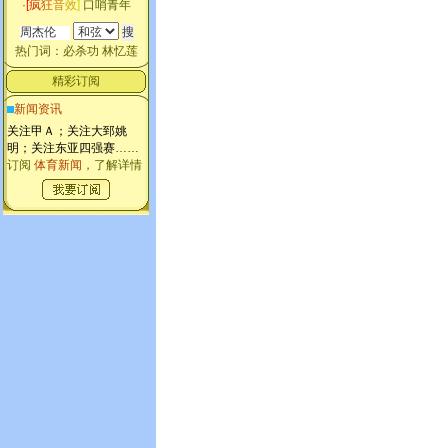
·
[
疯
狂
音
效
]
口哨青年
热门词：
必杀功
林忆莲
精彩订阅
新闻资讯
关注甲Ａ；关注大郅姚
明；关注东亚四强赛
……
订阅
体育新闻
，了解详情