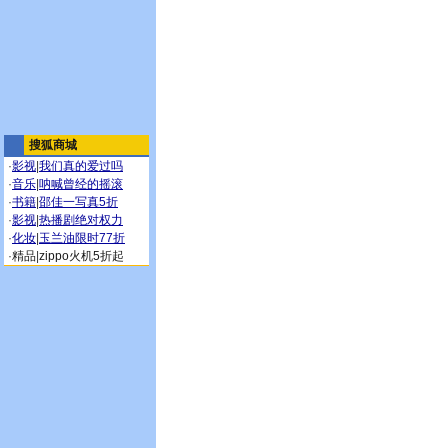
搜狐商城
·
影视
|
我们真的爱过吗
·
音乐
|
呐喊曾经的摇滚
·
书籍
|
邵佳一写真5折
·
影视
|
热播剧绝对权力
·
化妆
|
玉兰油限时77折
·
精品
|
zippo火机5折起