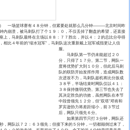
 一场篮球赛有４８分钟，但紧要处就那么几分钟———北京时间昨
钟内崩溃，被马刺队打了个１９：０，不仅丢掉了翻盘的希望，还直接
座上，马刺队最终在主场以８８：７７胜出，并以４：２的总比分夺得
，相比４年前的“缩水冠军”，马刺队这次重新戴上冠军戒指更让人信
服。
马刺队第一节仍未能超过２０
分，只得了１７分。第二节，网队一
度将优势扩大到１０分，但此后马刺
队的联防开始发挥作用，造成网队数
次进攻不力，马刺队趁机将比分扳成
３８平，半场结束时网队仅以４１：
３８保持微弱优势。第三节也失去了
其决定胜负的功效，虽然网队在本节
中段曾领先１２分，但“双塔”邓肯和
罗宾逊协力将差距缩小，前３节过
后，网队只领先６分。
如果第四节只打３分钟，网队还
秒，网队以７２：６３领先；但接下来的５分钟，一切都颠倒过来了，