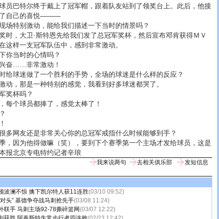
员巴特尔终于戴上了冠军帽，跟着队友站到了领奖台上。此后，他接
了自己的喜悦———
场特别激动，能给我们描述一下当时的情景吗？
时，大卫·斯特恩先给我们发了总冠军奖杯，然后宣布邓肯获得ＭＶ
在这样一支冠军队伍中，感到非常激动。
你当时的心情吗？
奋……非常激动！
给球迷做了一个胜利的手势，全场的球迷是什么样的反应？
动，那是一种特别的感觉，我看到好多球迷都哭了。
军奖杯吗？
每个球员都捧了，感觉太棒了！
？
！
多网友还是非常关心你的总冠军戒指什么时候能够到手？
，因为他得做嘛（笑），要到下个赛季第一个主场才发给球员，这是
本报北京专电特约记者辛琅
我来说两句
去相关俱乐部
发短信息
顿波澜不惊 擒下凯尔特人获11连胜
(03/10 09:52)
对头” 基德争夺战马刺抢先手
(03/08 11:24)
联手 马刺主场92-78撕碎篮网
(03/07 12:22)
刺获胜 阿泰斯特失常步行者四连败
(02/23 12:42)