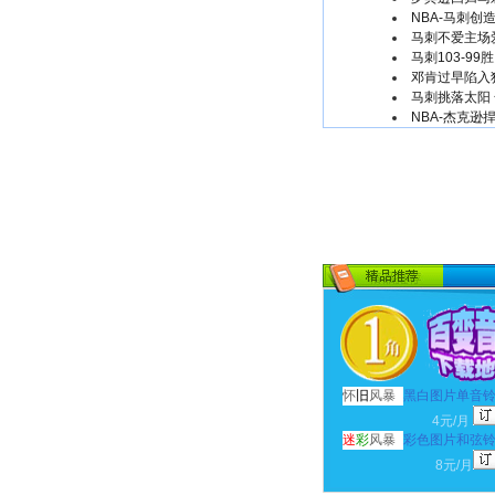
NBA-马刺创
马刺不爱主场
马刺103-9
邓肯过早陷入
马刺挑落太阳 
NBA-杰克逊
怀
旧
风暴
黑白图片单音
4元/月
迷
彩
风暴
彩色图片和弦
8元/月