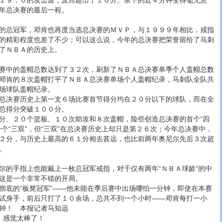
１９：０的攻击波，反而超出了１０分。余下的近４分钟变得毫无意
年总决赛的最后一程。
总冠军，邓肯也再度当选总决赛的ＭＶＰ，与１９９９年相比，戒指
的精彩程度也差了不少；可以这么说，今年的总决赛把荣誉留给了马刺
了ＮＢＡ的历史上。
中的盖帽总数达到了３２次，刷新了ＮＢＡ总决赛单季个人盖帽总数
邓肯的８次盖帽打平了ＮＢＡ总决赛单场个人盖帽纪录，马刺队全队共
场球队盖帽纪录。
决赛历史上第一支６场比赛首节得分均在２０分以下的球队，而在全
总得分突破１００分。
、２０个篮板、１０次助攻和８次盖帽，险些创造总决赛的首个“四
个“三双”，但“三双”在总决赛历史上却只是第２６次；今年总决赛中，
２分，与历史上最高的６１分相去甚远，也比前两年奥尼尔先后３次超
。
的手指上也能戴上一枚总冠军戒指，对于仅有两年“ＮＢＡ球龄”的中
这是一个非常不错的开局。
底的“板凳冠军”——他未能在季后赛中出场哪怕一分钟，即使在本赛
试身手，前后只打了１０余场，总共不到一个小时——邓肯每打一小
钟！ 本报记者马知远
感觉太棒了！