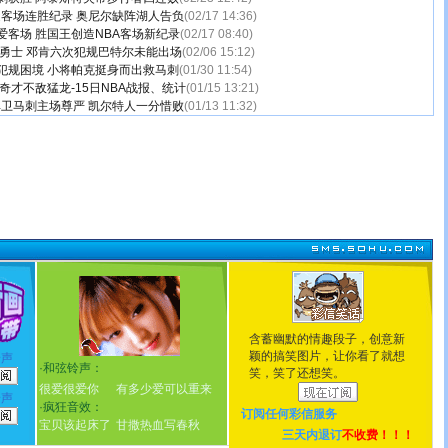
造客场连胜纪录 奥尼尔缺阵湖人告负
(02/17 14:36)
爱客场 胜国王创造NBA客场新纪录
(02/17 08:40)
9胜勇士 邓肯六次犯规巴特尔未能出场
(02/06 15:12)
犯规困境 小将帕克挺身而出救马刺
(01/30 11:54)
奇才不敌猛龙-15日NBA战报、统计
(01/15 13:21)
捍卫马刺主场尊严 凯尔特人一分惜败
(01/13 11:32)
含蓄幽默的情趣段子，创意新
颖的搞笑图片，让你看了就想
铃声
·
和弦铃声：
笑，笑了还想笑。
很爱很爱你
有多少爱可以重来
铃声
·
疯狂音效：
订阅任何
彩信服务
宝贝该起床了
甘撒热血写春秋
三天内退订
不收费！！！