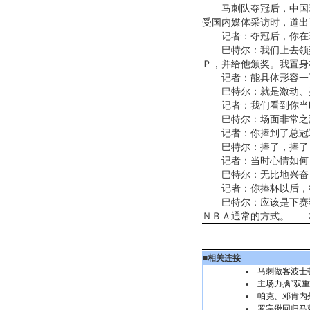
马刺队夺冠后，中国球
受国内媒体采访时，道出
记者：夺冠后，你在现
巴特尔：我们上去领奖
Ｐ，并给他颁奖。我置身
记者：能具体形容一下
巴特尔：就是激动、兴
记者：我们看到你当时
巴特尔：场面非常之激
记者：你捧到了总冠
巴特尔：捧了，捧了，
记者：当时心情如何
巴特尔：无比地兴奋
记者：你捧杯以后，很
巴特尔：应该是下赛季
ＮＢＡ通常的方式。 
■
相关连接
马刺做客波士
主场力擒“双重
帕克、邓肯内外
罗宾逊回归马