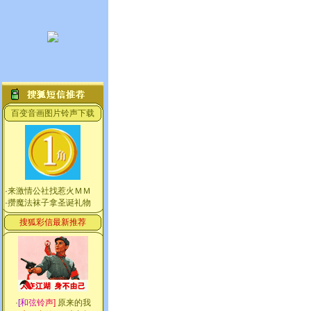
百变音画图片铃声下载
·
来激情公社找惹火ＭＭ
·
攒魔法袜子拿圣诞礼物
搜狐彩信最新推荐
·
[
和
弦
铃
声
]
原来的我