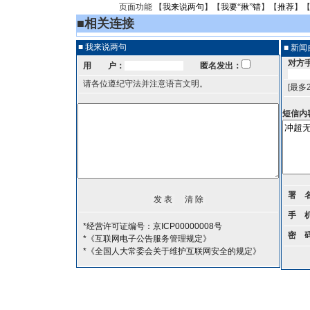
页面功能 【
我来说两句
】【
我要“揪”错
】【
推荐
】
■
相关连接
■ 我来说两句
■ 新
对方
用 户：
匿名发出：
请各位遵纪守法并注意语言文明。
[最多
短信内
署 
手 
*经营许可证编号：京ICP00000008号
密 
*《互联网电子公告服务管理规定》
*《全国人大常委会关于维护互联网安全的规定》