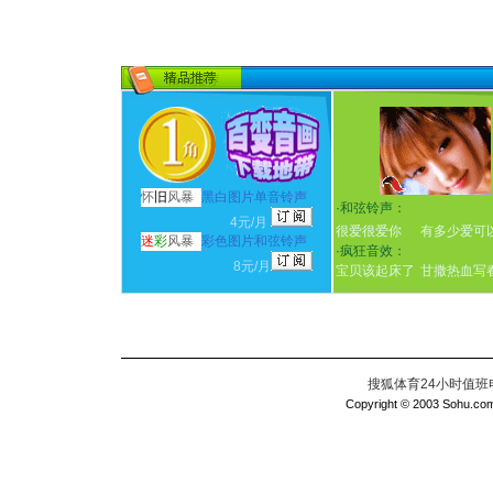
怀
旧
风暴
黑白图片单音铃声
·
和弦铃声：
4元/月
很爱很爱你
有多少爱可
迷
彩
风暴
彩色图片和弦铃声
·
疯狂音效：
8元/月
宝贝该起床了
甘撒热血写
搜狐体育24小时值班电话：
Copyright © 2003 Sohu.com I