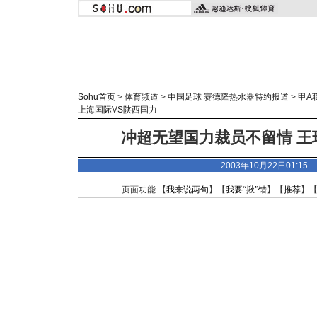
Sohu首页
>
体育频道
>
中国足球 赛德隆热水器特约报道
>
甲A
上海国际VS陕西国力
冲超无望国力裁员不留情 王
2003年10月22日01:1
页面功能 【
我来说两句
】【
我要“揪”错
】【
推荐
】