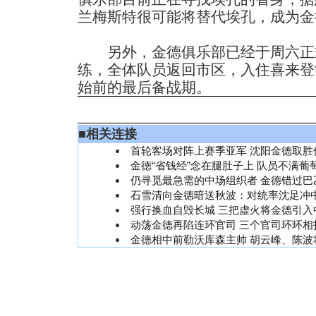
兰梅斯特很可能将替代埃孔，成为金
另外，金德俱乐部已经于周六正
练，全体队员返回市区，入住喜来登
始前的最后备战期。
■
相关连接
首轮客场对阵上赛季亚军 沈阳金德取胜
金德“省钱经”念在腿肚子上 队员不满葡
仍寻觅最急需的中场组织者 金德错过巴
石雪清向金德暗送秋波：对统率沈足冲
强行换血自毁长城 三把虚火将金德引入
动荡金德再陷连环官司 三个官司环环相
金德相中前勒沃库森主帅 胡云峰、陈波