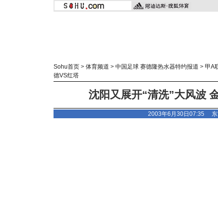
Sohu首页
>
体育频道
>
中国足球 赛德隆热水器特约报道
>
甲A
德VS红塔
沈阳又展开“清洗”大风波 
2003年6月30日07:35
东