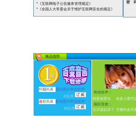
密 
*《互联网电子公告服务管理规定》
*《全国人大常委会关于维护互联网安全的规定》
怀
旧
风暴
黑白图片单音铃声
·
和弦铃声：
4元/月
很爱很爱你
有多少爱可
迷
彩
风暴
彩色图片和弦铃声
·
疯狂音效：
8元/月
宝贝该起床了
甘撒热血写