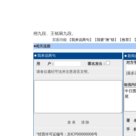
栩九段、王铭琬九段。
页面功能 【
我来说两句
】【
我要“揪”错
】【
推荐
】
■
相关连接
■ 我来说两句
■ 新
对方
用 户：
匿名发出：
请各位遵纪守法并注意语言文明。
[最多
短信内
署 
手 
*经营许可证编号：京ICP00000008号