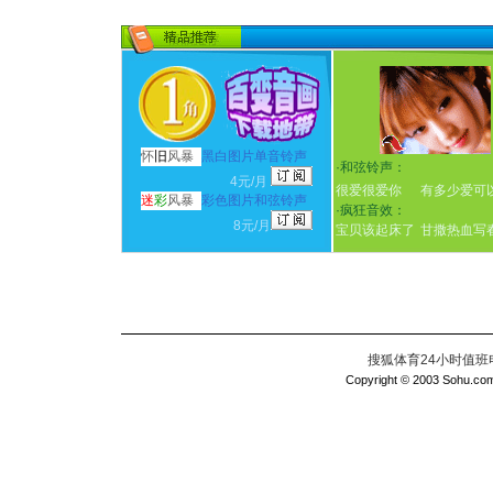
怀
旧
风暴
黑白图片单音铃声
·
和弦铃声：
4元/月
很爱很爱你
有多少爱可
迷
彩
风暴
彩色图片和弦铃声
·
疯狂音效：
8元/月
宝贝该起床了
甘撒热血写
搜狐体育24小时值班电话：
Copyright © 2003 Sohu.com I