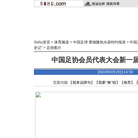
Sohu首页
>
体育频道
>
中国足球 赛德隆热水器特约报道
>
中国
史记”
>
足协图片
中国足协会员代表大会新一届
2003年8月29日14:5
页面功能 【
我来说两句
】【
我要“揪”错
】【
推荐
】