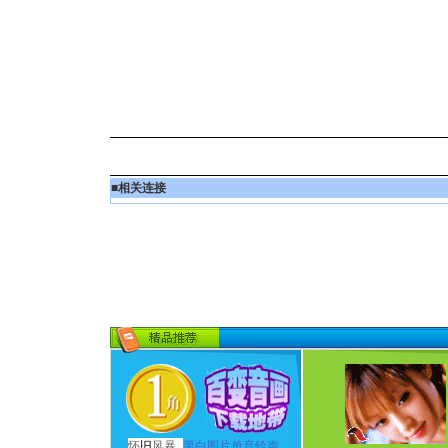
■
相关连接
怀
旧
风暴
黑白图片单音铃声