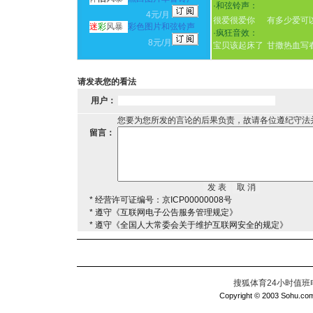
·
和弦铃声：
4元/月
很爱很爱你
有多少爱可
迷
彩
风暴
彩色图片和弦铃声
·
疯狂音效：
8元/月
宝贝该起床了
甘撒热血写
请发表您的看法
用户：
您要为您所发的言论的后果负责，故请各位遵纪守法
留言：
* 经营许可证编号：京ICP00000008号
* 遵守《互联网电子公告服务管理规定》
* 遵守《全国人大常委会关于维护互联网安全的规定》
搜狐体育24小时值班电话：
Copyright © 2003 Sohu.com I