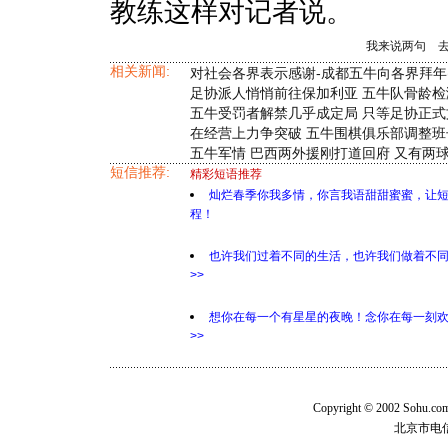
教练这样对记者说。
我来说两句
相关新闻:
对社会各界表示感谢-成都五牛向各界拜年
足协派人悄悄前往保加利亚 五牛队骨龄
五牛受罚者解禁几乎成定局 只等足协正式
在经营上力争突破 五牛围棋俱乐部调整班
五牛军情 巴西两外援刚打道回府 又有两球
短信推荐:
精彩短语推荐
灿烂春季你我多情，你言我语甜甜蜜蜜，让
程！
也许我们过着不同的生活，也许我们做着不
>>
想你在每一个有星星的夜晚！念你在每一刻
>>
Copyright © 2002 Sohu.c
北京市电