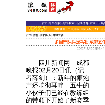
首页
-
邮件
-
短信
-
商城
-
搜索
-
新闻
-
体育
-
财经
-
I T
-
娱
体育新闻
-
中国足球
-
国际足坛
-
足彩
-
篮
首页
>
体育
>
国内足坛
>
甲B联赛
多国部队兵强马壮 成都五
2002年2月20日09:4
四川新闻网－成都
晚报02月20日讯（记
者薛剑）：新年的鞭炮
声还响彻耳畔，五牛的
小伙子们已经在教练组
的带领下开始了新赛季