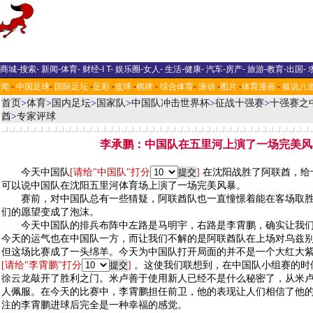
商城
-
搜索
-
新闻
-
体育
-
财经
-
I T
-
娱乐圈
-
女人
-
生活
-
健康
-
汽车
-
房产
-
旅游
-
教育
-
出国
-
新闻
-
中国足球
-
国际足坛
-
足彩
-
篮球
-
棋牌
-
综合体育
-
滚动
-
图片
-
体育漫画
-
狐说八
首页
>
体育
>
国内足坛
>
国家队
>
中国队冲击世界杯
>
征战十强赛
>
十强赛之
酋
>
专家评球
李承鹏：中国队在五里河上演了一场完美风
今天中国队
[请给"中国队"打分
]
在沈阳战胜了阿联酋，给
可以说中国队在沈阳五里河体育场上演了一场完美风暴。
赛前，对中国队总有一些猜疑，阿联酋队也一直憧憬着能在客场取胜
们的愿望变成了泡沫。
今天中国队的排兵布阵中左路是马明宇，右路是李霄鹏，确实让我们相
今天的运气也在中国队一方，而让我们不解的是阿联酋队在上场对乌兹
但这场比赛成了一头绵羊。今天为中国队打开局面的并不是一个大红大
[请给"李霄鹏"打分
]
。这使我们联想到，在中国队小组赛的时
徐云龙
敲开了胜利之门。米卢善于使用新人已经不是什么秘密了，从米
人佩服。在今天的比赛中，李霄鹏担任前卫，他的表现让人们相信了他
注的李霄鹏进球后完全是一种幸福的感觉。