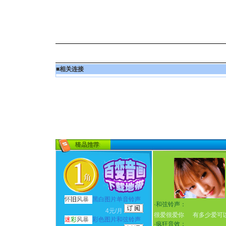
■
相关连接
怀
旧
风暴
黑白图片单音铃声
·
和弦铃声：
4元/月
很爱很爱你
有多少爱可
迷
彩
风暴
彩色图片和弦铃声
·
疯狂音效：