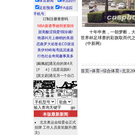
体育新闻
球员西行
足彩预测
甲A追踪
手机号:
NBA新赛季姚明更期待
甜美酸涩我爱!我珍藏!
十年申奥，一朝梦断，大阪
世界杯足球赛的彩旗取而代
艳遇叫月上柳梢的美眉
(中新网)
恋曲罗大佑签名CD派送
美伊对峙海湾战况速递
行色社会奇闻趣事真多
[戴佩妮]
遇见你的第4天
[Ｆ ４]
《流星花园Ⅱ》
首页
>
体育
>
综合体育
>
北京20
[莫文蔚]
遇见另一个自己
本版最新新闻
北京奥运会组委会正式
挂牌 工作人员喜笑颜开(图
文)