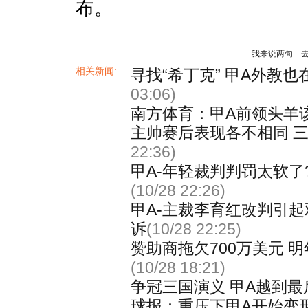
布。
我来说两句
相关新闻:
寻找“希丁克” 甲A外教
03:06)
南方体育：甲A前领头羊
主帅赛后表现各不相同 
22:36)
甲A-年轻裁判判罚太软了
(10/28 22:26)
甲A-主裁李育红改判引起
诉
(10/28 22:25)
赞助商拖欠700万美元 
(10/28 18:21)
争冠三国演义 甲A越到
球报：重压下甲A开始变