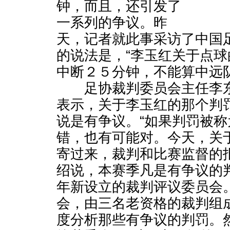
钟，而且，还引发了
一系列的争议。昨
天，记者就此事采访了中国
的说法是，“李玉红关于点
中断２５分钟，不能算中远队
足协裁判委员会主任李东
表示，关于李玉红的那个判
说是有争议。“如果判罚被
错，也有可能对。今天，关
寄过来，裁判和比赛监督的
绍说，本赛季凡是有争议的
年新设立的裁判评议委员会
会，由三名老资格的裁判组
度分析那些有争议的判罚。