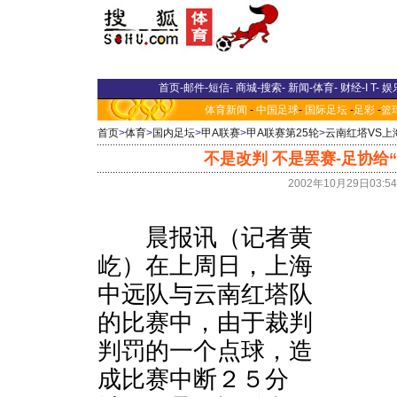
首页
-
邮件
-
短信
-
商城
-
搜索
-
新闻
-
体育
-
财经
-
I T
-
娱
体育新闻
-
中国足球
-
国际足坛
-
足彩
-
篮
首页
>
体育
>
国内足坛
>
甲A联赛
>
甲A联赛第25轮
>
云南红塔VS上
不是改判 不是罢赛-足协给
2002年10月29日03:
晨报讯（记者黄
屹）在上周日，上海
中远队与云南红塔队
的比赛中，由于裁判
判罚的一个点球，造
成比赛中断２５分