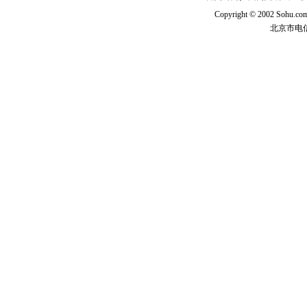
Copyright © 2002 Sohu.c
北京市电