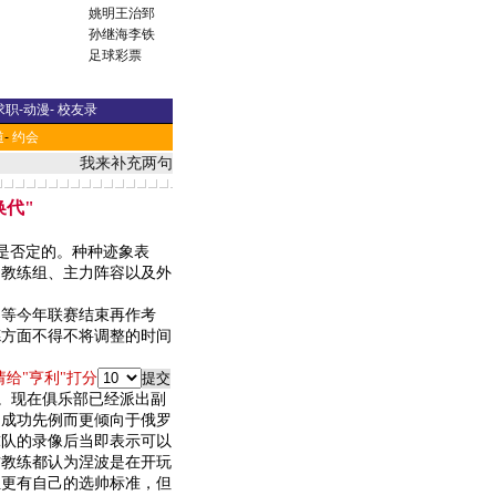
姚明
王治郅
孙继海
李铁
足球彩票
求职
-
动漫
-
校友录
道
-
约会
我来补充两句
换代"
是否定的。种种迹象表
的教练组、主力阵容以及外
等今年联赛结束再作考
德方面不得不将调整的时间
请给"亨利"打分
。现在俱乐部已经派出副
的成功先例而更倾向于俄罗
球队的录像后当即表示可以
方教练都认为涅波是在开玩
组更有自己的选帅标准，但