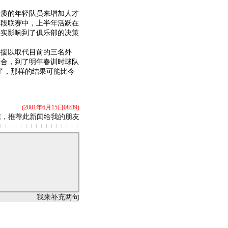
质的年轻队员来增加人才
阶段联赛中，上半年活跃在
确实影响到了俱乐部的决策
援以取代目前的三名外
磨合，到了明年春训时球队
了，那样的结果可能比今
(2001年6月15日08:39)
信，推荐此新闻给我的朋友
我来补充两句