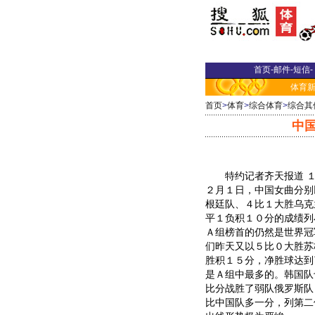
首页
-
邮件
-
短信
-
体育
首页
>
体育
>
综合体育
>
综合其
中
特约记者齐天报道 １
２月１日，中国女曲分别
根廷队、４比１大胜乌克
平１负积１０分的成绩列
Ａ组榜首的仍然是世界冠
们昨天又以５比０大胜苏
胜积１５分，净胜球达到
是Ａ组中最多的。韩国队
比分战胜了弱队俄罗斯队
比中国队多一分，列第二