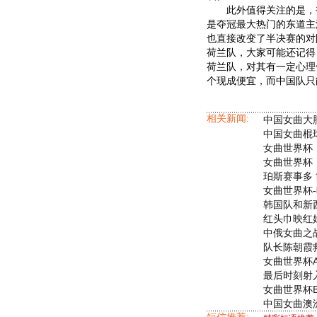
此外值得关注的是，被
是夺冠最大热门的东道主
也直接改变了半决赛的对
荷兰队，大家可能还记得
荷兰队，对其有一定心理
个现成便宜，而中国队只
相关新闻:
中国女曲大
中国女曲棍
女曲世界杯
女曲世界杯
珀斯赛事多
女曲世界杯-
韩国队和新
红头巾映红
中俄女曲之
队长陈朝霞救
女曲世界杯
最后时刻射
女曲世界杯
中国女曲澳