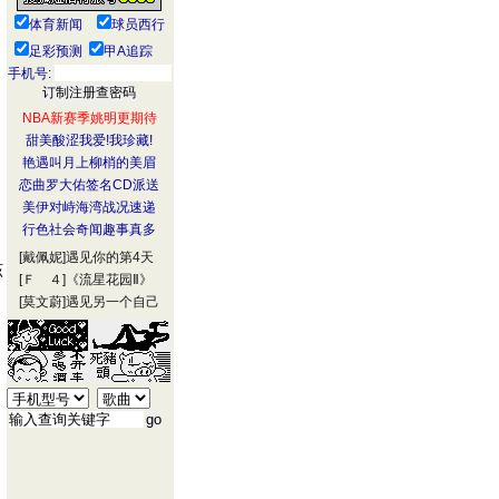
体育新闻
球员西行
足彩预测
甲A追踪
手机号:
NBA新赛季姚明更期待
甜美酸涩我爱!我珍藏!
艳遇叫月上柳梢的美眉
恋曲罗大佑签名CD派送
美伊对峙海湾战况速递
行色社会奇闻趣事真多
[戴佩妮]
遇见你的第4天
该
[Ｆ ４]
《流星花园Ⅱ》
[莫文蔚]
遇见另一个自己