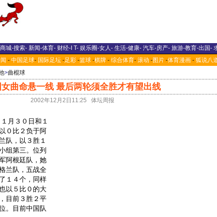
商城
-
搜索
-
新闻
-
体育
-
财经
-
I T
-
娱乐圈
-
女人
-
生活
-
健康
-
汽车
-
房产
-
旅游
-
教育
-
出国
-
新闻
-
中国足球
-
国际足坛
-
足彩
-
篮球
-
棋牌
-
综合体育
-
滚动
-
图片
-
体育漫画
-
狐说八
他
>
曲棍球
国女曲命悬一线 最后两轮须全胜才有望出线
2002年12月2日11:25 体坛周报
１月３０日和１
以０比２负于阿
兰队，以３胜１
小组第三。位列
军阿根廷队，她
格兰队，五战全
了１４个，同样
也以５比０的大
，目前３胜２平
位。目前中国队