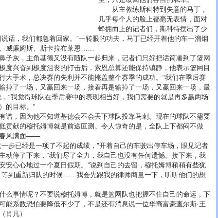
从主教练斯科特到失意的马丁，
几乎每个人的脸上都毫无表情，面对
蜂拥而上的记者们，斯科特摆出了少
间说话，我们都急着回家。”一转眼的功夫，马丁已经开着他的车一溜烟
、威廉姆斯、斯卡拉布莱恩……
子灰，主角基德又没有随队一起归来，记者们只好把话筒凑到了篮网
极度兴奋到极度沮丧的打击后，索恩总算还能保持镇静，他表示篮网目
行大手术，总决赛的失利并不能掩盖整个赛季的成功。“我们在季后赛
输掉了一场，又赢回来一场，接着再是输掉了一场，又赢回来一场，最
说，“我觉得球队在季后赛中的表现相当好，我们需要的就是再多赢两场
）的目标。”
谱，因为他不知道基德会不会丢下球队投靠马刺。现在的球队不需要
低贡献的穆托姆博就是前途叵测。令人惊奇的是，全队上下都闷不做
春风满面——
一步已经是一项了不起的成绩，”开着自己的车驶出停车场，眼见记者
主动停了下来，“我们尽了全力，我自己也没有任何遗憾。接下来，我
安安心心地过一个夏日假期。”说到自己的去留，穆托姆博稍稍有些犹
，等到重新归队的时候……我会先跟我的律师商量一下，听听他们的想
么事情呢？不要说穆托姆博，就是篮网队也把握不住自己的命运，下
可能系数恐怕要降低不少了，不是还有消息说一位华裔富豪查尔斯·王
（肖凡）