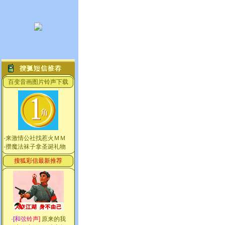
百变音画图片铃声下载
·
来激情公社找惹火ＭＭ
·
攒魔法袜子拿圣诞礼物
搜狐彩信最新推荐
·
[
和
弦
铃
声
]
原来的我