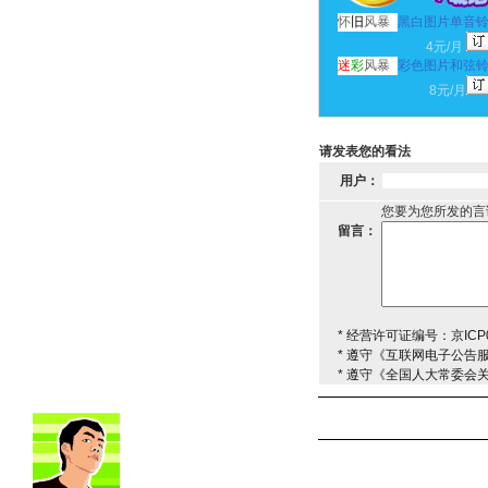
怀
旧
风暴
黑白图片单音
4元/月
迷
彩
风暴
彩色图片和弦
8元/月
请发表您的看法
用户：
您要为您所发的言
留言：
* 经营许可证编号：京ICP0
* 遵守《互联网电子公告
* 遵守《全国人大常委会