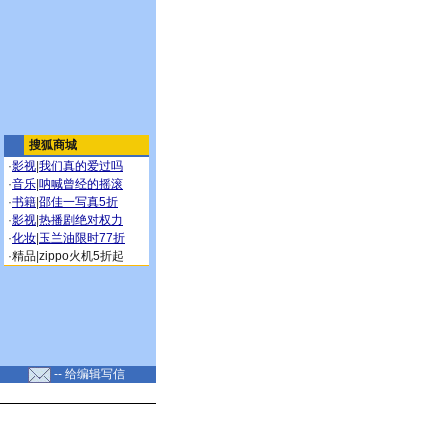
搜狐商城
·
影视
|
我们真的爱过吗
·
音乐
|
呐喊曾经的摇滚
·
书籍
|
邵佳一写真5折
·
影视
|
热播剧绝对权力
·
化妆
|
玉兰油限时77折
·
精品
|
zippo火机5折起
-- 给编辑写信