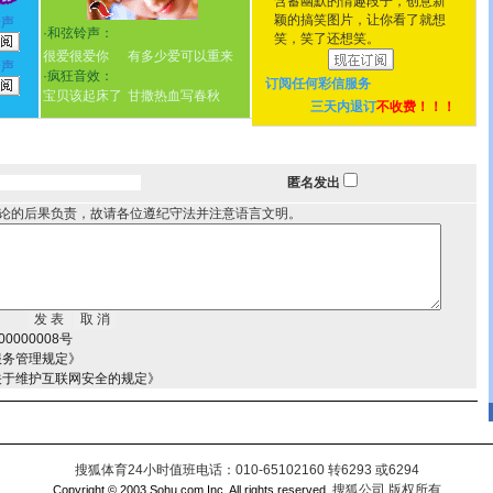
含蓄幽默的情趣段子，创意新
颖的搞笑图片，让你看了就想
铃声
·
和弦铃声：
笑，笑了还想笑。
很爱很爱你
有多少爱可以重来
铃声
·
疯狂音效：
订阅任何
彩信服务
宝贝该起床了
甘撒热血写春秋
三天内退订
不收费！！！
匿名发出
论的后果负责，故请各位遵纪守法并注意语言文明。
0000008号
服务管理规定》
关于维护互联网安全的规定》
搜狐体育24小时值班电话：010-65102160 转6293 或6294
搜狐公司 版权所有
Copyright © 2003 Sohu.com Inc. All rights reserved.