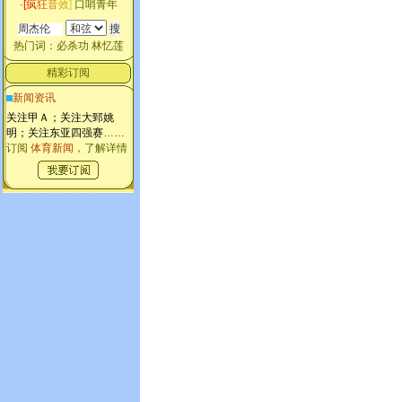
·
[
疯
狂
音
效
]
口哨青年
热门词：
必杀功
林忆莲
精彩订阅
新闻资讯
关注甲Ａ；关注大郅姚
明；关注东亚四强赛
……
订阅
体育新闻
，了解详情