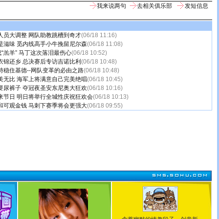
我来说两句
去相关俱乐部
发短信息
人员大调整 网队助教跳槽到奇才
(06/18 11:16)
是滋味 觅内线高手小牛挽留尼尔森
(06/18 11:08)
成“羔羊” 马丁这次落泪最伤心
(06/18 10:52)
衣锦还乡 总决赛后专访吉诺比利
(06/18 10:48)
特稳住基德--网队变革的必由之路
(06/18 10:48)
美无比 海军上将满意自己完美绝唱
(06/18 10:45)
要尿裤子 夺冠夜圣安东尼奥大狂欢
(06/18 10:16)
来节日 明日将举行全城性庆祝狂欢会
(06/18 10:13)
和可观金钱 马刺下赛季将会更强大
(06/18 09:55)