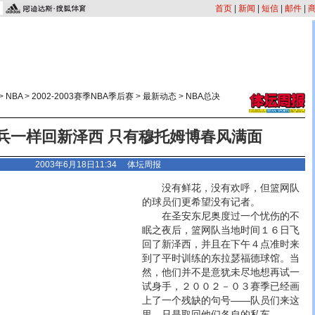
首页
|
新闻
|
短信
|
邮件
|
>
NBA
>
2002-2003赛季NBA季后赛
>
最新动态
>
NBA总决
兵一样回新泽西 只有穆托姆博春风满面
2003年6月18日11:34 体坛周报
没有鲜花，没有欢呼，但篮网队
的球员们更希望没有记者。
在圣安东尼奥度过一个忧伤的不
眠之夜后，篮网队当地时间１６日飞
回了新泽西，并且在下午４点准时来
到了平时训练的东拉瑟福德球馆。当
然，他们并不是意犹未尽地想再试一
试身手，２００２－０３赛季已经画
上了一个残缺的句号——队员们来这
里，只是取回他们各自的私车。