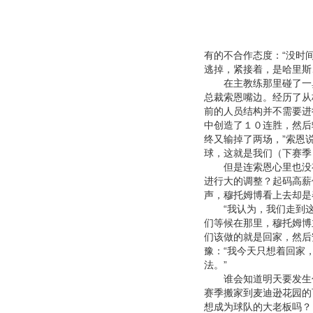
有的不合作态度：“没时
逃掉，紧接着，是哈里斯
在主教练那里碰了一鼻
总裁索恩嘴边。经历了从
前的人员结构并不需要进
中创造了１０连胜，然后
终又输掉了两场，”索恩
球，这就是我们（下赛季
但是连索恩心里也没有
进行大的调整？起码高薪
声，穆托姆博看上去却是
“我认为，我们走到这
们等候在那里，穆托姆博
们该做的就是回家，然后
豫：“我今天只想着回家
法。”
谁会知道明天要发生什
赛季搬家到麦迪逊花园的
想成为球队的大老板吗？