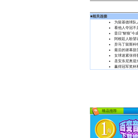
■
相关连接
为留基德球队
看他人夺冠不
昔日“豺狼”今
阿根廷人盼望
弃马丁留斯科
最后的谢幕甜
女球迷紧张得
圣安东尼奥迎
赢得冠军奖杯