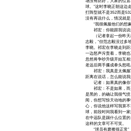
场没有防好，大家的位置
球。”这时李晓正朝这边
打阵型就不是352而是5
没有再说什么，情况就是
“我很佩服他们的想象
祁宏：你能跟我说说报
（记者拿起一份昨天出
志毅，“但范志毅没过多
李晓。祁宏在李晓走到距
一边怒声斥责着，李晓也
忽然将争吵升级开始互相
老远后两手攥成拳头怒吼
祁宏：我真是太佩服写
距离在说话，怎么能说我
记者：如果真的像你说
祁宏：不是如果，而是
是黑的，的确让我很气愤
闻，你想写惊天动地的事
心，你说他这样写我算不
球，前段时间我看到一家
在中远队是踢什么位置的
这样的文章可不可笑。
“球员有磨擦很正常”