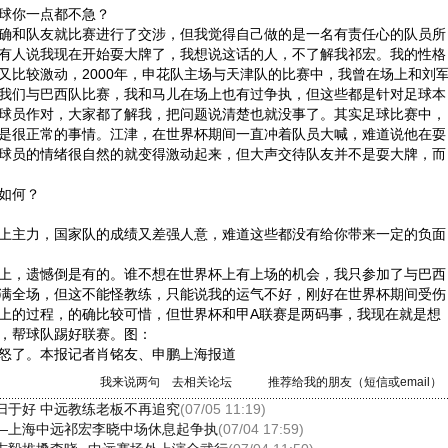
球你一点都不急？
和队友就比赛进行了交涉，但我觉得自己做的是一名有责任心的队员所
有人说我现在开始耍大牌了，我想说这话的人，不了解我祁宏。我的性格
又比较激动，2000年，申花队主场与天津队的比赛中，我曾在场上和刘
我们与巴西队比赛，我和马儿在场上也有过争执，但这些都是针对足球本
球员作对，大家都了解我，把问题说清楚也就没事了。其实足球比赛中，
是很正常的事情。江津，在世界杯期间一直冲着队员大喊，难道说他在耍
球员的情绪很自然的就变得激动起来，但大声交待队友并不是耍大牌，而
如何？
主力，国家队的成绩又差强人意，难道这些都没有给你带来一定的负面
，遗憾倒是有的。谁不想在世界杯上有上场的机会，我只参加了与巴西
满全场，但这不能怪教练，只能说我的运气不好，刚好在世界杯期间受伤
上的过程，的确比较可惜，但世界杯和甲A联赛是两码事，我现在就是想
，帮球队踢好联赛。图：
了。本报记者肖铭友、申鹏上海报道
我来说两句
去相关论坛
推荐给我的朋友（短信或email）
归于好 中远教练老板不再追究
(07/05 11:19)
—上海中远祁宏李晓中场休息起争执
(07/04 17:59)