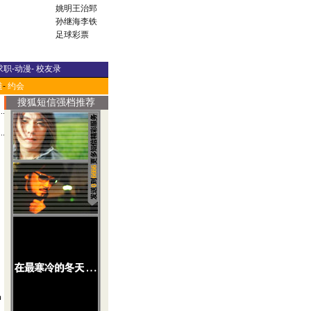
姚明
王治郅
孙继海
李铁
足球彩票
求职
-
动漫
-
校友录
道
-
约会
搜狐短信强档推荐
中