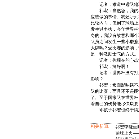
记者：难道中远队输
祁宏：当然急，我的确
应该做的事情。我还听到
比较内向，但到了球场上
发生过争执，今年世界杯
身的，我没有故意和哪个
队员之间发生一些小磨擦
大牌吗？受比赛的影响，
是一种激励士气的方式。
记者：你现在的心态
祁宏：挺好啊！
记者：世界杯没有打上
影响？
祁宏：负面影响谈不上
队的比赛，而且还不是踢
了。至于国家队在世界杯
着自己的伤势能尽快康复
乖孩子祁宏也终于愤怒
相关新闻:
祁宏李晓重
输球上火—