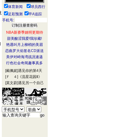
体育新闻
球员西行
就
足彩预测
甲A追踪
手机号:
NBA新赛季姚明更期待
甜美酸涩我爱!我珍藏!
的
艳遇叫月上柳梢的美眉
恋曲罗大佑签名CD派送
美伊对峙海湾战况速递
行色社会奇闻趣事真多
[戴佩妮]
遇见你的第4天
[Ｆ ４]
《流星花园Ⅱ》
[莫文蔚]
遇见另一个自己