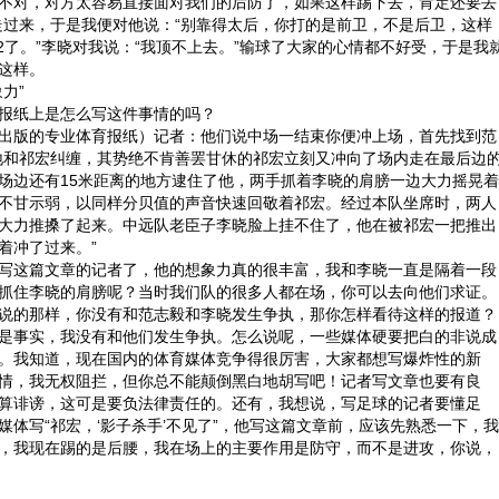
不对，对方太容易直接面对我们的后防了，如果这样踢下去，肯定还要丢
走过来，于是我便对他说：“别靠得太后，你打的是前卫，不是后卫，这样
32了。”李晓对我说：“我顶不上去。”输球了大家的心情都不好受，于是我
这样。
力”
纸上是怎么写这件事情的吗？
版的专业体育报纸）记者：他们说中场一结束你便冲上场，首先找到范
地和祁宏纠缠，其势绝不肯善罢甘休的祁宏立刻又冲向了场内走在最后边
场边还有15米距离的地方逮住了他，两手抓着李晓的肩膀一边大力摇晃着
不甘示弱，以同样分贝值的声音快速回敬着祁宏。经过本队坐席时，两人
大力推搡了起来。中远队老臣子李晓脸上挂不住了，他在被祁宏一把推出
着冲了过来。”
这篇文章的记者了，他的想象力真的很丰富，我和李晓一直是隔着一段
抓住李晓的肩膀呢？当时我们队的很多人都在场，你可以去向他们求证。
的那样，你没有和范志毅和李晓发生争执，那你怎样看待这样的报道？
事实，我没有和他们发生争执。怎么说呢，一些媒体硬要把白的非说成
。我知道，现在国内的体育媒体竞争得很厉害，大家都想写爆炸性的新
情，我无权阻拦，但你总不能颠倒黑白地胡写吧！记者写文章也要有良
算诽谤，这可是要负法律责任的。还有，我想说，写足球的记者要懂足
媒体写“祁宏，‘影子杀手’不见了”，他写这篇文章前，应该先熟悉一下，我
，我现在踢的是后腰，我在场上的主要作用是防守，而不是进攻，你说，