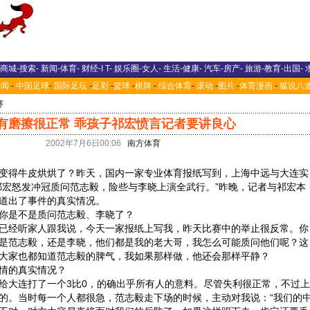
商城
-
搜索
-
新闻
-
体育
-
财经
-
I T
-
娱乐圈
-
女人
-
生活
-
健康
-
汽车
-
房产
-
旅游
-
教育
-
出国
-
新闻
-
中国足球
-
国际足坛
-
足彩
-
篮球
-
棋牌
-
综合体育
-
滚动
-
图片
-
体育漫画
-
狐说八
赛
有磨擦很正常 乖孩子祁宏愤言记者要讲良心
2002年7月6日00:06
南方体育
得牛皮烘烘了？昨天，国内一家专业体育报纸写到，上海中远与大连实
祁宏怒发冲冠质问范志毅，险些与李晓上演全武行。”昨晚，记者与祁宏本
道出了事件的真实情况。
是不是质问范志毅、李晓了？
经听家人跟我说，今天一家报纸上写我，昨天比赛中的举止很反常。你
是范志毅，还是李晓，他们都是我的老大哥，我怎么可能质问他们呢？这
大家也都知道范志毅的脾气，我如果那样做，他还会那样平静？
情的真实情况？
大连打了一个3比0，的确出乎所有人的意料。尽管失利很正常，不过上
的。当时每一个人都很急，范志毅走下场的时候，主动对我说：“我们的