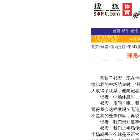
首页
-
邮件
-
短信
-
体育
首页
>
体育
>
国内足坛
>
甲A联
球员
乖孩子祁宏，现在也变
德比赛的中场结束时，“
人取得了联系，他向记者
记者：中场休息时，你
祁宏：质问？哦，我已
觉得我会这样做吗？无论
不是我的处事作风，再说
记者：我们想知道事
祁宏：我们上半场便给
半场就丢三个球是不正常