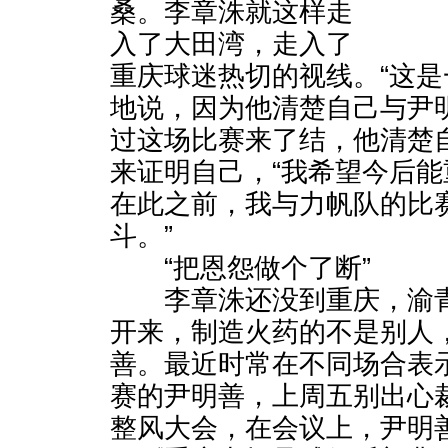
桑。李章洙就这样走
入了大田湾，走入了
重庆球迷热切的视线。“这是
地说，因为他清楚自己与尹
过这场比赛来了结，他清楚
来证明自己，“我希望今后
在此之前，我与力帆队的比
斗。”
“把恩怨做个了断”
李章洙还没到重庆，渝青
开来，制造火药的不是别人
善。最近时常在不同场合表
赛的尹明善，上周五别出心
整风大会，在会议上，尹明