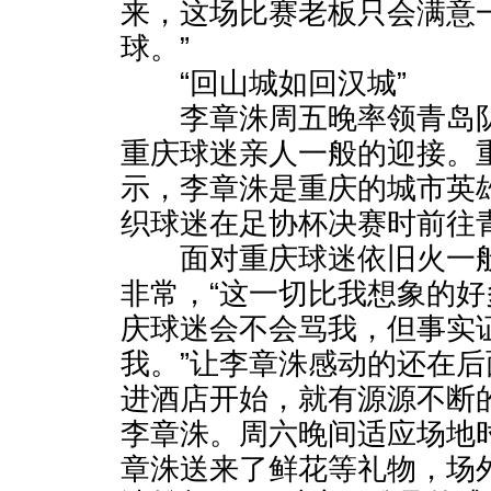
来，这场比赛老板只会满意
球。”
“回山城如回汉城”
李章洙周五晚率领青岛队
重庆球迷亲人一般的迎接。
示，李章洙是重庆的城市英
织球迷在足协杯决赛时前往
面对重庆球迷依旧火一般
非常，“这一切比我想象的
庆球迷会不会骂我，但事实
我。”让李章洙感动的还在
进酒店开始，就有源源不断
李章洙。周六晚间适应场地
章洙送来了鲜花等礼物，场