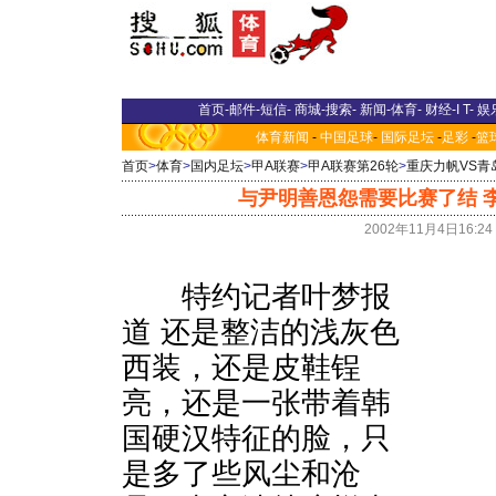
首页
-
邮件
-
短信
-
商城
-
搜索
-
新闻
-
体育
-
财经
-
I T
-
娱
体育新闻
-
中国足球
-
国际足坛
-
足彩
-
篮
首页
>
体育
>
国内足坛
>
甲A联赛
>
甲A联赛第26轮
>
重庆力帆VS青
与尹明善恩怨需要比赛了结 
2002年11月4日16:
特约记者叶梦报
道 还是整洁的浅灰色
西装，还是皮鞋锃
亮，还是一张带着韩
国硬汉特征的脸，只
是多了些风尘和沧