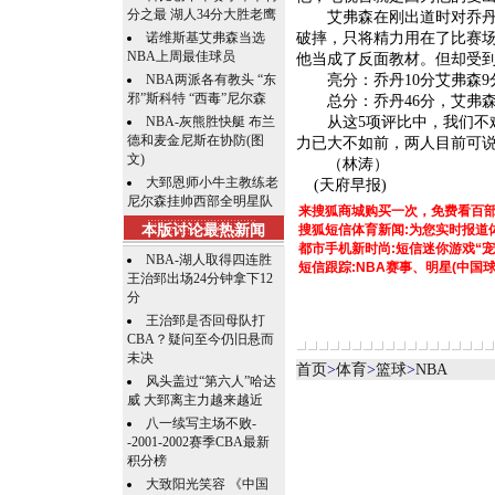
分之最 湖人34分大胜老鹰
艾弗森在刚出道时对乔丹的
诺维斯基艾弗森当选
破摔，只将精力用在了比赛
NBA上周最佳球员
他当成了反面教材。但却受到
NBA两派各有教头 “东
亮分：乔丹10分艾弗森9
邪”斯科特 “西毒”尼尔森
总分：乔丹46分，艾弗森
NBA-灰熊胜快艇 布兰
从这5项评比中，我们不难
德和麦金尼斯在协防(图
力已大不如前，两人目前可
文)
（林涛）
大郅恩师小牛主教练老
(天府早报)
尼尔森挂帅西部全明星队
来搜狐商城购买一次，免费看百
本版讨论最热新闻
搜狐短信体育新闻:为您实时报道
都市手机新时尚:短信迷你游戏“宠
NBA-湖人取得四连胜
短信跟踪:NBA赛事、明星(中国
王治郅出场24分钟拿下12
分
王治郅是否回母队打
CBA？疑问至今仍旧悬而
未决
首页
>
体育
>
篮球
>
NBA
风头盖过“第六人”哈达
威 大郅离主力越来越近
八一续写主场不败-
-2001-2002赛季CBA最新
积分榜
大致阳光笑容 《中国