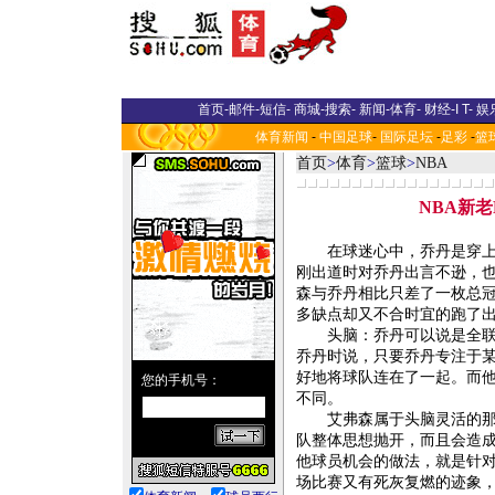
首页
-
邮件
-
短信
-
商城
-
搜索
-
新闻
-
体育
-
财经
-
I T
-
娱
体育新闻
-
中国足球
-
国际足坛
-
足彩
-
篮
首页
>
体育
>
篮球
>
NBA
NBA新
在球迷心中，乔丹是穿上球
刚出道时对乔丹出言不逊，
森与乔丹相比只差了一枚总
多缺点却又不合时宜的跑了出
头脑：乔丹可以说是全联盟
乔丹时说，只要乔丹专注于某
好地将球队连在了一起。而
不同。
艾弗森属于头脑灵活的那种
队整体思想抛开，而且会造成
他球员机会的做法，就是针
场比赛又有死灰复燃的迹象，