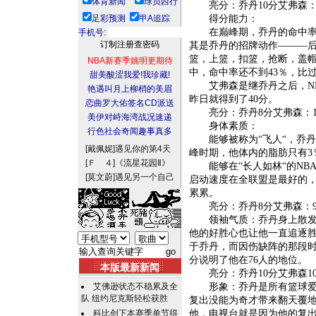
体育新闻
球员西行
亮分：乔丹10分艾弗森：
足彩预测
甲A追踪
得分能力：
在巅峰期，乔丹的命中率达
手机号:
其是乔丹的招牌动作———后
篮，上篮，扣篮，抢断，盖帽
NBA新赛季姚明更期待
中，命中率还不到43％，比
甜美酸涩我爱!我珍藏!
艾弗森是继乔丹之后，NB
艳遇叫月上柳梢的美眉
昨日就得到了40分。
恋曲罗大佑签名CD派送
亮分：乔丹8分艾弗森：1
美伊对峙海湾战况速递
身体素质：
行色社会奇闻趣事真多
能够被称为“飞人“，乔丹
[戴佩妮]
遇见你的第4天
峰时期，他体内的脂肪只有3
[Ｆ ４]
《流星花园Ⅱ》
能够在“长人如林“的NB
[莫文蔚]
遇见另一个自己
启动速度在全联盟是最好的
累累。
亮分：乔丹8分艾弗森：
领袖气质：乔丹身上散发出
他的好胜心也让他一直追逐
于乔丹，而因伤缺阵的那段时
分说明了他在76人的地位。
本版最新新闻
亮分：乔丹10分艾弗森1
艾佛逊状态不稳累及全
形象：乔丹是所有篮球爱好
队 纽约尼克斯轻松获胜
复出没能为奇才带来翻天覆
科比创下本赛季单节得
他，电视台就是因为他的复