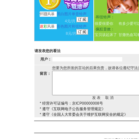
怀
旧
风暴
黑白图片单音铃声
·
和弦铃声：
4元/月
很爱很爱你
有多少爱可
迷
彩
风暴
彩色图片和弦铃声
·
疯狂音效：
8元/月
宝贝该起床了
甘撒热血写
请发表您的看法
用户：
您要为您所发的言论的后果负责，故请各位遵纪守法
留言：
* 经营许可证编号：京ICP00000008号
* 遵守《互联网电子公告服务管理规定》
* 遵守《全国人大常委会关于维护互联网安全的规定》