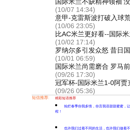
国际米兰不缺精神领袖 
(10/07 14:34)
意甲-克雷斯波打破入球荒
(10/06 23:05)
比AC米兰更好看--国际
(10/02 17:14)
罗纳尔多引发众怒 昔日
(10/01 06:59)
国际米兰尚需磨合 罗马前
(09/26 17:30)
冠军杯-国际米兰1-0阿贾
(09/26 05:36)
短信推荐:
精彩短语推荐
灿烂春季你我多情，你言我语甜甜蜜蜜，
程！
也许我们过着不同的生活，也许我们做着