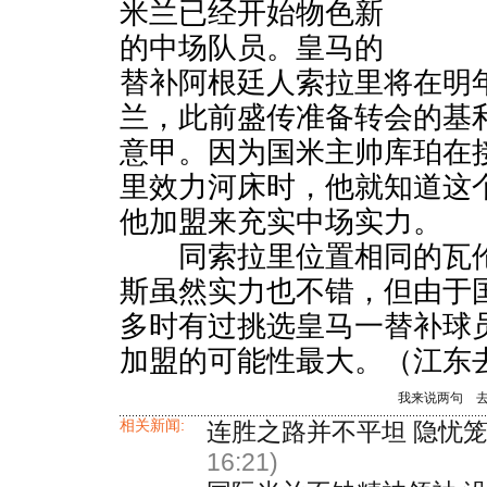
米兰已经开始物色新
的中场队员。皇马的
替补阿根廷人索拉里将在明
兰，此前盛传准备转会的基
意甲。因为国米主帅库珀在
里效力河床时，他就知道这
他加盟来充实中场实力。
同索拉里位置相同的瓦伦
斯虽然实力也不错，但由于
多时有过挑选皇马一替补球
加盟的可能性最大。（江东
我来说两句
相关新闻:
连胜之路并不平坦 隐忧
16:21)