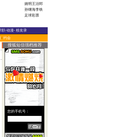
姚明
王治郅
孙继海
李铁
足球彩票
求职
-
动漫
-
校友录
道
-
约会
搜狐短信强档推荐