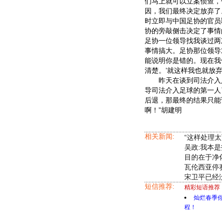
们马上就可以立案侦查，
因，我们最终决定放弃了
时立即与中国足协的官员
协的旁敲侧击决定了事情
足协一位领导找我谈过两
事情搞大。足协那位领导
能说明你是错的。现在我
清楚。’就这样我也就放
昨天在谈到司法介入足
导司法介入足球的第一人
后退，那最终的结果只能
啊！”胡建明
相关新闻:
“这样处理太
吴政:我本
目的在于净
瓦伦西亚停
宋卫平已经
短信推荐:
精彩短语推荐
灿烂春季
程！