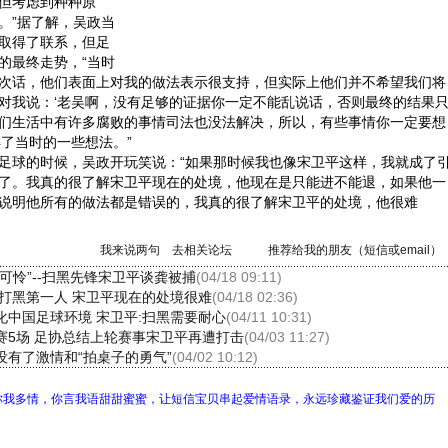
但考虑到种种原
。”据了解，吴政当
取得了联系，但足
的最终走势，“当时
次话，他们表面上对我的做法表示很支持，但实际上他们并不希望我们将
对我说：‘老吴啊，没有足够的证据你一定不能乱说话，否则最终的结果
们生活中有许多腐败的事情司法也没法解决，所以，有些事情你一定要想
弃了当时的一些想法。”
球的时候，吴政开玩笑说：“如果那时候我也像宋卫平这样，我就成了
了。我真的很了解宋卫平现在的处境，他现在是只能进不能退，如果他一
说明他所有的做法都是错误的，我真的很了解宋卫平的处境，他很难
我来说两句
去相关论坛
推荐给我的朋友（短信或email）
可怜”--扫黑先锋宋卫平谈龚被捕
(04/18 09:11)
是打黑第一人 宋卫平现在的处境很难
(04/18 02:36)
化中国足球环境 宋卫平:扫黑需要耐心
(04/11 10:31)
赛5场 足协总结上轮赛事宋卫平再遭打击
(04/03 11:27)
没有了激情和“拍桌子的勇气”
(04/02 10:12)
你我多情，你言我语甜甜蜜蜜，让短信宝贝串起爱情语录，永远珍藏鉴证我们爱的历