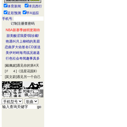
体育新闻
球员西行
足彩预测
甲A追踪
手机号:
只
NBA新赛季姚明更期待
甜美酸涩我爱!我珍藏!
艳遇叫月上柳梢的美眉
引
恋曲罗大佑签名CD派送
美伊对峙海湾战况速递
行色社会奇闻趣事真多
[戴佩妮]
遇见你的第4天
[Ｆ ４]
《流星花园Ⅱ》
[莫文蔚]
遇见另一个自己