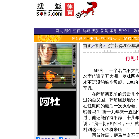
首页
-
邮件
-
短信
-
商城
-
搜索
-
新闻
-
体育
-
财经
-
I T
-
娱
体育新闻
-
中国足球
-
国际足坛
-
足彩
-
篮
首页
>
体育
>
北京获得2008
再见！
1980年，一个名气不大的
名字传遍了五大洲。奥林匹
永不沉没的航空母舰。2001
平凡。
在萨翁离职前的最后几个月
过的会员国。萨翁幽默地说：
在任期间的最后一次执委会。
晚餐吗？”据十几年来一直担
过，他还能保持平静。十几
说：“我一切都很OK，生活
料到这一天终将来临。”
回首往事，萨马兰奇不无骄