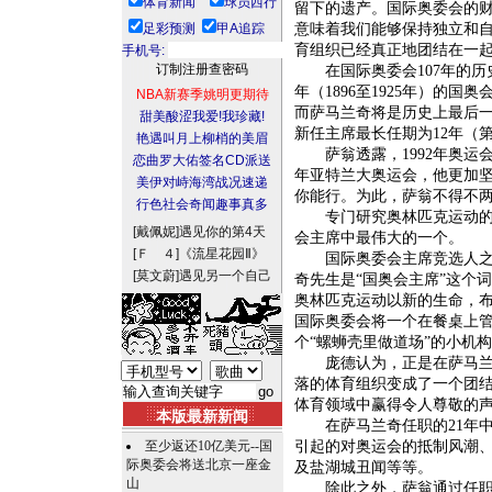
体育新闻
球员西行
留下的遗产。国际奥委会的
足彩预测
甲A追踪
意味着我们能够保持独立和
育组织已经真正地团结在一起
手机号:
在国际奥委会107年的历史
年（1896至1925年）的国
NBA新赛季姚明更期待
而萨马兰奇将是历史上最后一
甜美酸涩我爱!我珍藏!
新任主席最长任期为12年（
艳遇叫月上柳梢的美眉
萨翁透露，1992年奥运会
恋曲罗大佑签名CD派送
年亚特兰大奥运会，他更加
美伊对峙海湾战况速递
你能行。为此，萨翁不得不
行色社会奇闻趣事真多
专门研究奥林匹克运动的历
[戴佩妮]
遇见你的第4天
会主席中最伟大的一个。
[Ｆ ４]
《流星花园Ⅱ》
国际奥委会主席竞选人之一
[莫文蔚]
遇见另一个自己
奇先生是“国奥会主席”这个
奥林匹克运动以新的生命，
国际奥委会将一个在餐桌上管
个“螺蛳壳里做道场”的小机
庞德认为，正是在萨马兰奇
落的体育组织变成了一个团
体育领域中赢得令人尊敬的
本版最新新闻
在萨马兰奇任职的21年中
至少返还10亿美元--国
引起的对奥运会的抵制风潮
际奥委会将送北京一座金
及盐湖城丑闻等等。
山
除此之外，萨翁通过任职期