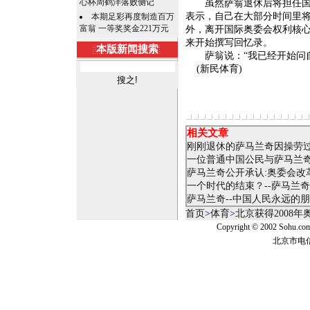
心杯周鹤洋落败侧记
虽然萨翁退休后将担任国际
表示，自己在大部分时间里
本期足彩再度制造百万
富翁 一等奖奖金221万元
外，离开国际奥委会权利核
来开始撰写回忆录。
本版新闻搜索
萨翁说：“我已经开始问自己
(新民体育)
相关文章
刚刚退休的萨马兰奇因操劳
一位普通中国公民与萨马兰奇
萨马兰奇公开承认:奥委会改
一个时代的结束？--萨马兰
萨马兰奇--中国人民永远的
首页
>
体育
>
北京获得2008
Copyright © 2002 Sohu.c
北京市电