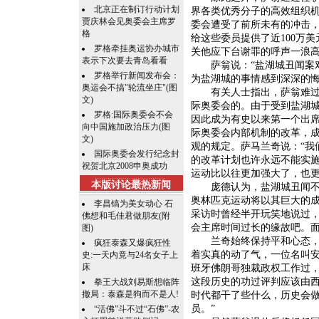
北京正在制订行动计划
界各类优秀分子的高效组织机
贾庆林会见奥委会主席罗
委会遭受了前所未有的冲击，
格
给这些委员提供了近100万
罗格牵挂奥运协办城市
关他应下台谢罪的呼声一浪
表示下次要去青岛看看
萨翁说：“盐湖城丑闻案对
罗格举行新闻发布会：
为盐湖城的事情感到深深的悔
奥运会不搞"轮流坐庄"(图
有关人士指出，萨翁难过是
文)
际奥委会的。由于受到盐湖城
罗格:国际奥委会不会
因此成为有史以来第一个出
向中国施加政治压力(图
际奥委会内部机制的改革，成
文)
观的规定。萨马兰奇说：“我
国际奥委会发行纪念封
的改革计划也许永远不能实
祝贺北京2008申奥成功
运动比以往更加强大了，也更
本版讨论最热新闻
庞德认为，盐湖城丑闻不会
奥林匹克运动将以其巨大的成
李昌镐为美女动心 石
采访时曾经半开玩笑地说过
佛想和毛佳君做朋友(附
会主席时间过长的缘故吧。
图)
兰奇始终保持平和心态，他
疯狂泰森又爆疯狂性
着实真的动了气，一位名叫安
史:一天内竟与24名女子上
床
班牙佛朗哥独裁政权工作过，
这段历史的功过评判应该由
拳王大战刘易斯想临阵
撤局：泰森是狗而不是人!
时代都干了些什么，历史会
员。”
“活佛”斗不过“石佛”-农