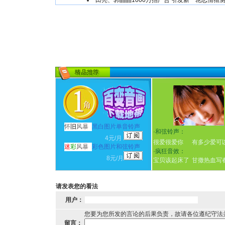
田亮、郭晶晶1000万拍广告 引发新一轮恋情猜
怀
旧
风暴
黑白图片单音铃声
·
和弦铃声：
4元/月
很爱很爱你
有多少爱可
迷
彩
风暴
彩色图片和弦铃声
·
疯狂音效：
8元/月
宝贝该起床了
甘撒热血写
请发表您的看法
用户：
您要为您所发的言论的后果负责，故请各位遵纪守法
留言：