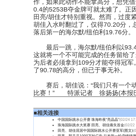
作，如果此动作不能拿高分，想凭借
0.4的5253B夺金牌可就太难了。
田亮/胡佳才特别重视。然而，过度
胡佳入水时翻过了，仅得70.20分
落后第一的海尔默/纽伯利19.76分。
最后一跳，海尔默/纽伯利以93.
这就将一个不可能完成的任务留给了
为后者必须拿到109分才能夺得冠军
了90.78的高分，但已于事无补。
赛后，胡佳说：“我们只有一个动
比赛！” 特派记者 徐扬扬(本报
■
相关连接
中国国际跳水公开赛 珠海昨夜“亮晶晶”
(02/24 17
珠海国际跳水大奖赛 田亮、胡佳痛失首金
(02/22
田亮、胡佳屈居中国国际跳水公开赛亚军(图文)
(